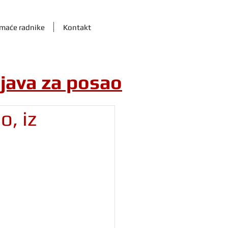
maće radnike
Kontakt
ijava za posao
o, iz