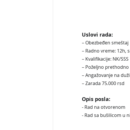
Uslovi rada:
– Obezbeđen smeštaj u
– Radno vreme: 12h, 
– Kvalifikacije: NK/SSS
– Poželjno prethodno
– Angažovanje na duž
– Zarada 75.000 rsd
Opis posla:
- Rad na otvorenom
- Rad sa bušilicom u n