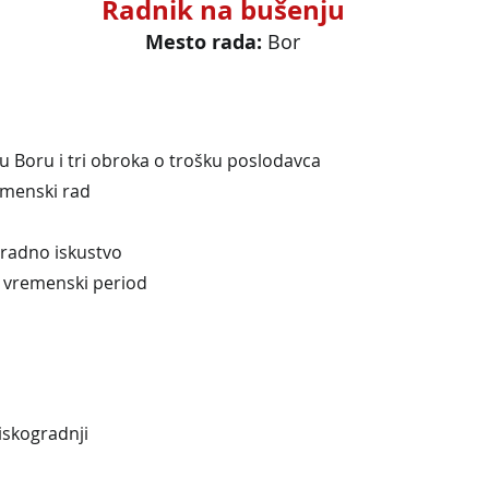
Radnik na bušenju
Mesto rada: 
Bor
 Boru i tri obroka o trošku poslodavca
smenski rad
 radno iskustvo
i vremenski period
iskogradnji