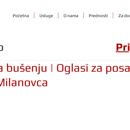
Početna
Usluge
O nama
Prednosti
Za do
o
Pr
 bušenju | Oglasi za posa
Milanovca