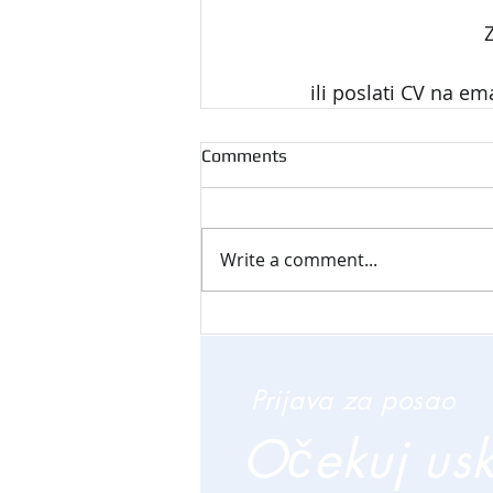
Z
ili poslati CV na ema
Comments
Write a comment...
Prijava za posao
Očekuj us