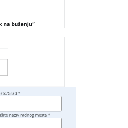
k na bušenju“
sto/Grad
išite naziv radnog mesta