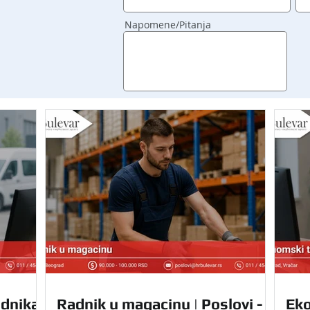
Napomene/Pitanja
dnika |
Radnik u magacinu | Poslovi -
Eko