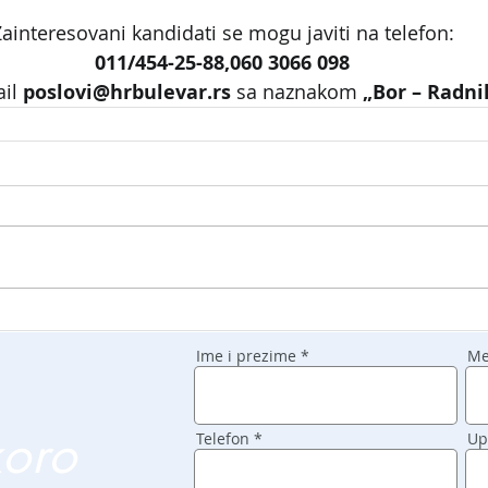
ainteresovani kandidati se mogu javiti na telefon:
011/454-25-88,060 3066 098
il 
poslovi@hrbulevar.rs 
sa naznakom 
„Bor – Radni
Ime i prezime
Me
koro
Telefon
Up