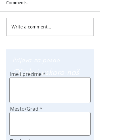
Comments
Write a comment...
Prijava za posao
Očekuj uskoro naš
Ime i prezime
poziv
Mesto/Grad