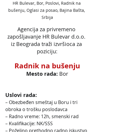
HR Bulevar, Bor, Poslovi, Radnik na 
bušenju, Oglasi za posao, Bajina Bašta, 
Srbija
Agencija za privremeno 
zapošljavanje HR Bulevar d.o.o. 
iz Beograda traži izvršioca za 
poziciju:
Radnik na bušenju
Mesto rada: 
Bor
Uslovi rada:
– Obezbeđen smeštaj u Boru i tri 
obroka o trošku poslodavca
– Radno vreme: 12h, smenski rad
– Kvalifikacije: NK/SSS
– Poželjno prethodno radno iskustvo