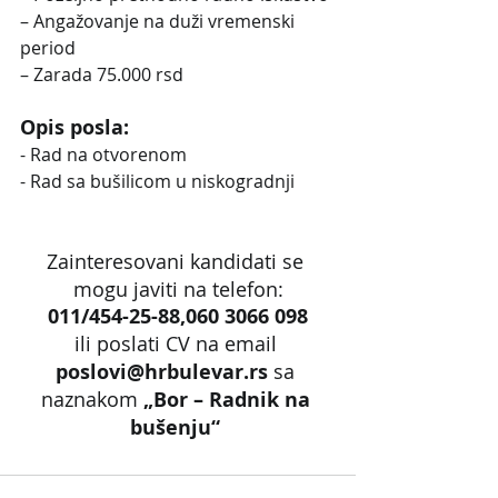
– Angažovanje na duži vremenski 
period
– Zarada 75.000 rsd
Opis posla:
- Rad na otvorenom
- Rad sa bušilicom u niskogradnji
Zainteresovani kandidati se 
mogu javiti na telefon:
011/454-25-88,060 3066 098
ili poslati CV na email 
poslovi@hrbulevar.rs 
sa 
naznakom 
„Bor – Radnik na 
bušenju“