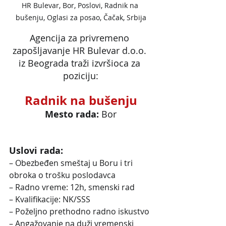
HR Bulevar, Bor, Poslovi, Radnik na 
bušenju, Oglasi za posao, Čačak, Srbija
Agencija za privremeno 
zapošljavanje HR Bulevar d.o.o. 
iz Beograda traži izvršioca za 
poziciju:
Radnik na bušenju
Mesto rada: 
Bor
Uslovi rada:
– Obezbeđen smeštaj u Boru i tri 
obroka o trošku poslodavca
– Radno vreme: 12h, smenski rad
– Kvalifikacije: NK/SSS
– Poželjno prethodno radno iskustvo
– Angažovanje na duži vremenski 