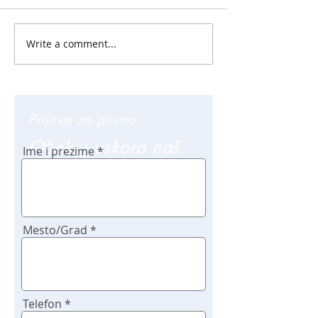
Write a comment...
Prijava za posao
Očekuj uskoro naš
Ime i prezime
poziv
Mesto/Grad
Telefon