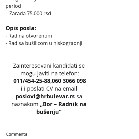
period
– Zarada 75.000 rsd
Opis posla:
- Rad na otvorenom
- Rad sa bušilicom u niskogradnji
Zainteresovani kandidati se 
mogu javiti na telefon:
011/454-25-88,060 3066 098
ili poslati CV na email 
poslovi@hrbulevar.rs 
sa 
naznakom 
„Bor – Radnik na 
bušenju“
Comments