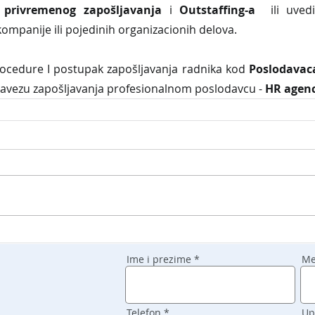
 privremenog zapošljavanja
 i 
Outstaffing-a
  ili uved
kompanije ili pojedinih organizacionih delova.
edure I postupak zapošljavanja radnika kod 
Poslodavaca
avezu zapošljavanja profesionalnom poslodavcu - 
HR agenc
Ime i prezime
Me
Telefon
Up