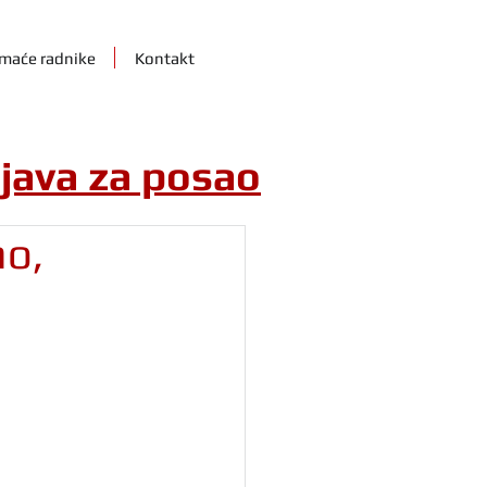
maće radnike
Kontakt
ijava za posao
ao,