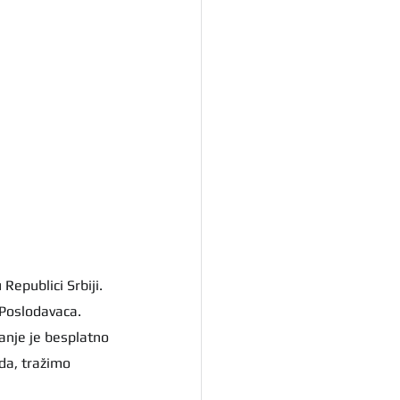
epublici Srbiji. 
 Poslodavaca. 
anje je besplatno 
da, tražimo 