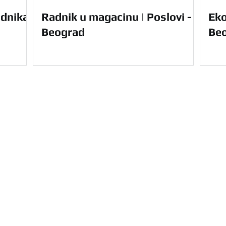
dnika |
Radnik u magacinu | Poslovi -
Eko
Beograd
Be
Navigacija
Početna
Usluge
u Vam nudi kompletnu
O nama
le Srbije. Olakšajte
Prednosti
e uz nas.
Za domaće 
Kontakt