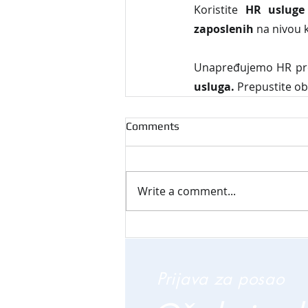
Koristite 
HR usluge
zaposlenih
 na nivou 
Unapređujemo HR proc
usluga. 
Prepustite ob
Comments
Write a comment...
Prijava za posao