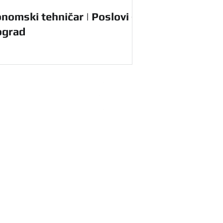
nomski tehničar | Poslovi -
ograd
radnike