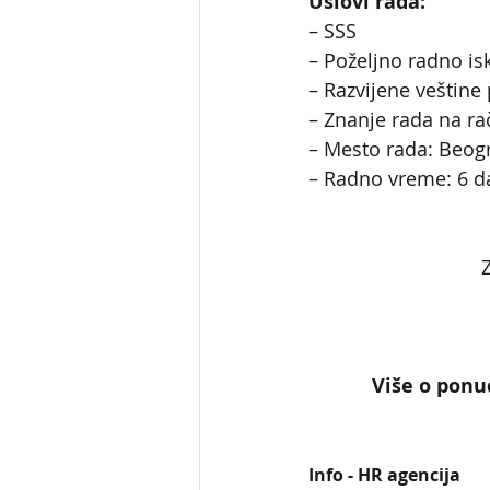
Uslovi rada:
– SSS
– Poželjno radno is
– Razvijene veštine
– Znanje rada na ra
– Mesto rada: Beog
– Radno vreme: 6 d
Z
Više o ponud
Info - HR agencija 