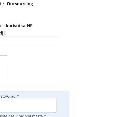
ite 
Outsourcing 
 - korisnika HR 
iji
.
sto/Grad
išite naziv radnog mesta