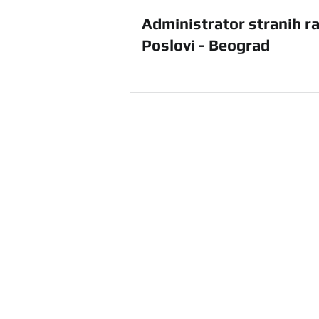
Administrator stranih ra
Poslovi - Beograd
HR Agencija Bulevar u Beograd
ponudu HR usluga na teritoriji ce
sebi i unapredite svoje poslovanj