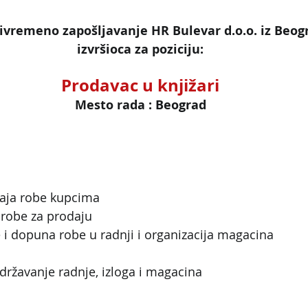
ivremeno zapošljavanje HR Bulevar d.o.o. iz Beogr
izvršioca za poziciju:
Prodavac u knjižari
Mesto rada : Beograd
daja robe kupcima
 robe za prodaju
e i dopuna robe u radnji i organizacija magacina
održavanje radnje, izloga i magacina