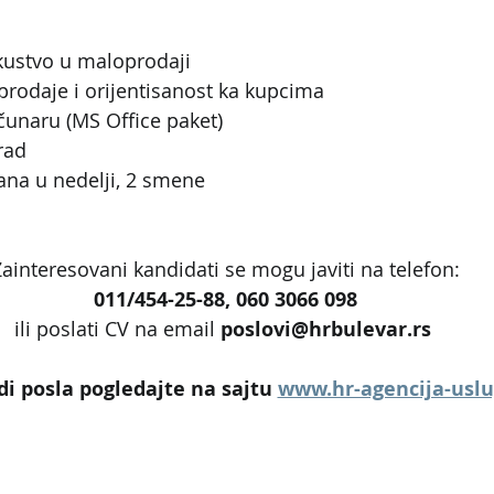
kustvo u maloprodaji
 prodaje i orijentisanost ka kupcima
čunaru (MS Office paket)
rad
ana u nedelji, 2 smene
ainteresovani kandidati se mogu javiti na telefon:
011/454-25-88, 060 3066 098
ili poslati CV na email 
poslovi@hrbulevar.rs 
i posla pogledajte na sajtu 
www.hr-agencija-usl