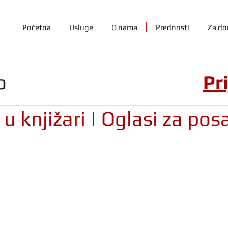
Početna
Usluge
O nama
Prednosti
Za do
o
Pr
u knjižari | Oglasi za pos