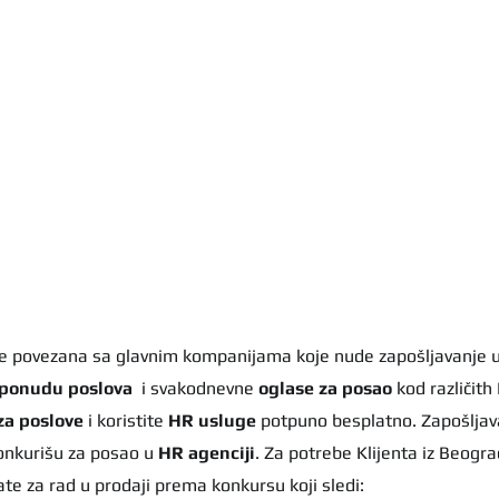
 je povezana sa glavnim kompanijama koje nude zapošljavanje u R
ponudu poslova
  i svakodnevne 
oglase za posao
 kod različith
za poslove
 i koristite 
HR usluge
 potpuno besplatno. Zapošljav
onkurišu za posao u 
HR agenciji
. Za potrebe Klijenta iz Beogra
te za rad u prodaji prema konkursu koji sledi: