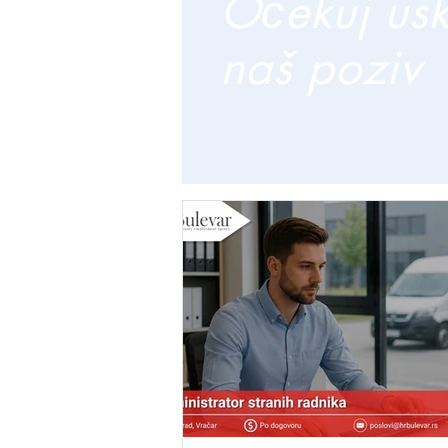
Očekuj us
naš poziv