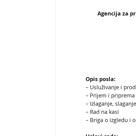
Agencija za pr
Opis posla:
– Usluživanje i pro
– Prijem i priprema
– Izlaganje, slaganj
– Rad na kasi
– Briga o izgledu i 