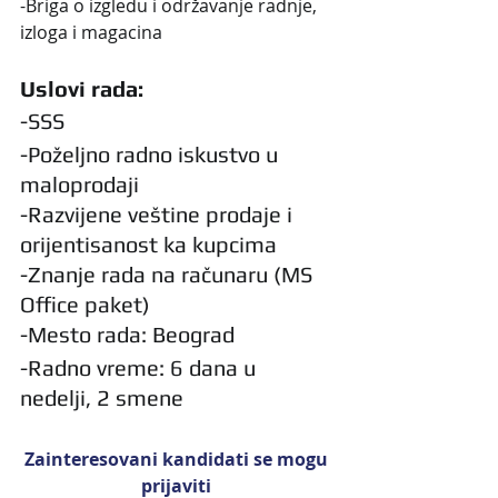
-Briga o izgledu i održavanje radnje, 
izloga i magacina
Uslovi rada:
-SSS
-Poželjno radno iskustvo u 
maloprodaji
-Razvijene veštine prodaje i 
orijentisanost ka kupcima
-Znanje rada na računaru (MS 
Office paket)
-Mesto rada: Beograd
-Radno vreme: 6 dana u 
nedelji, 2 smene
Zainteresovani kandidati se mogu 
prijaviti 