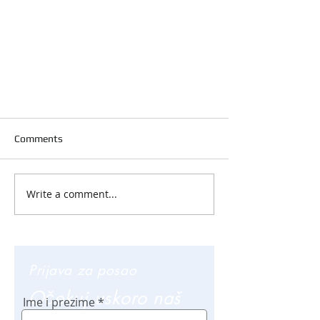
Comments
Write a comment...
Prijava za posao
Očekuj uskoro naš
Ime i prezime
poziv