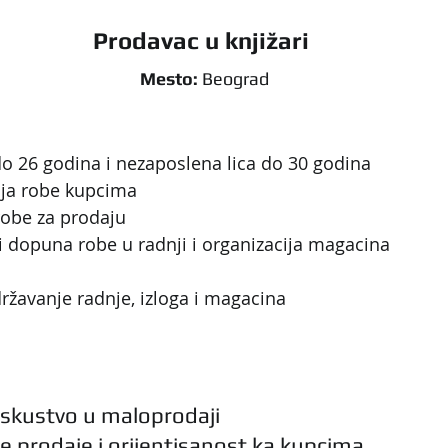
Prodavac u knjižari 
Mesto:
 Beograd
do 26 godina i nezaposlena lica do 30 godina 
aja robe kupcima
robe za prodaju
 i dopuna robe u radnji i organizacija magacina
državanje radnje, izloga i magacina
iskustvo u maloprodaji
ne prodaje i orijentisanost ka kupcima