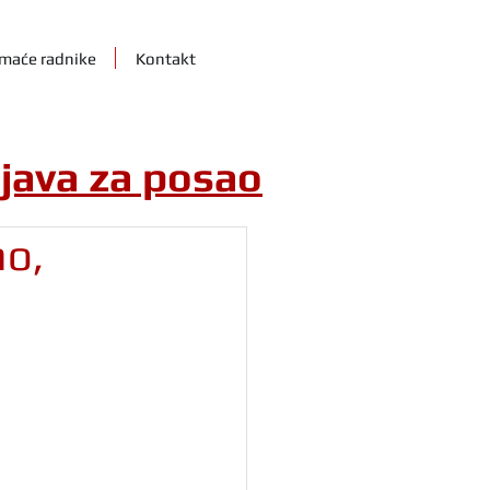
maće radnike
Kontakt
ijava za posao
ao,