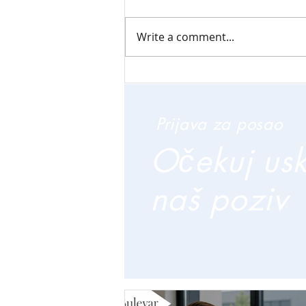
Write a comment...
Prijava za posao
Očekuj us
naš poziv