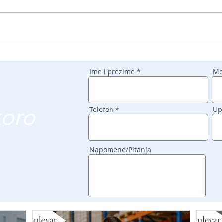
Ime i prezime
Me
koro
Telefon
Up
Napomene/Pitanja