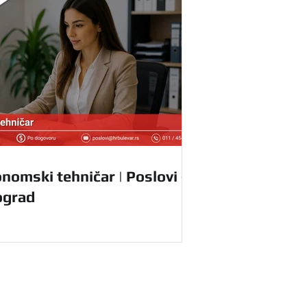
nomski tehničar | Poslovi -
ograd