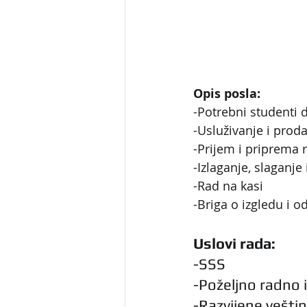
Opis posla:
-Potrebni studenti 
-Usluživanje i prod
-Prijem i priprema 
-Izlaganje, slaganje
-Rad na kasi
-Briga o izgledu i o
Uslovi rada:
-SSS
-Poželjno radno 
-Razvijene vešti