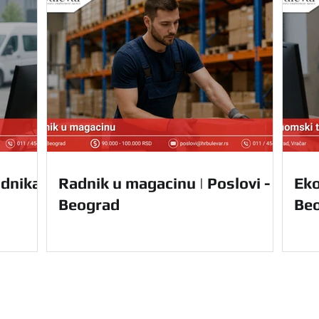
dnika |
Radnik u magacinu | Poslovi -
Eko
Beograd
Be
Navigacija
Početna