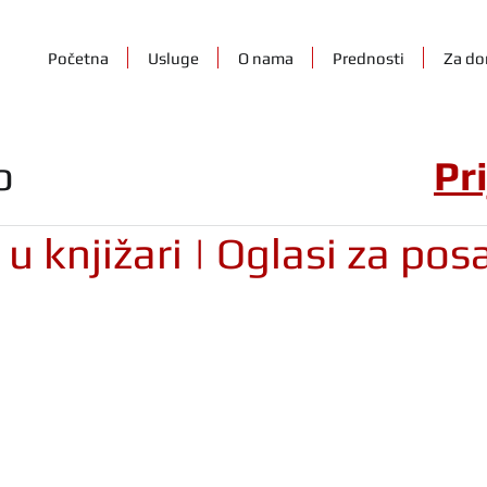
Početna
Usluge
O nama
Prednosti
Za do
o
Pr
u knjižari | Oglasi za pos