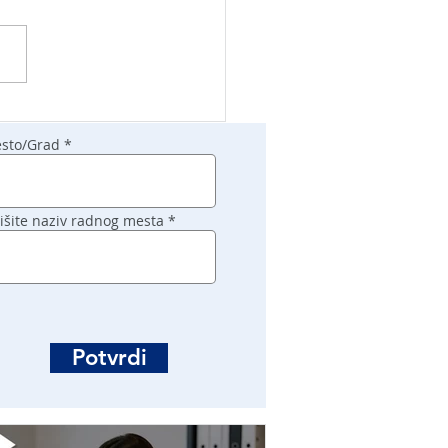
sto/Grad
išite naziv radnog mesta
Potvrdi