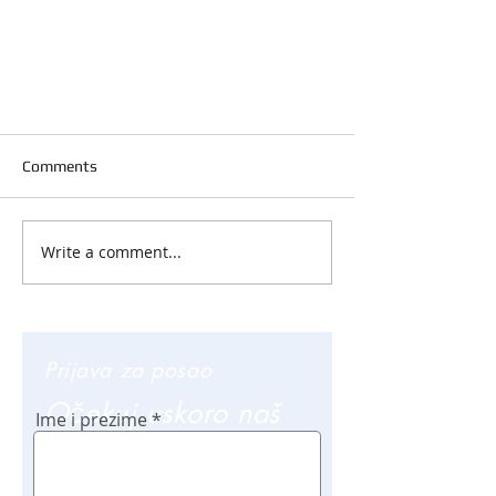
Comments
Write a comment...
Prijava za posao
Očekuj uskoro naš
Ime i prezime
poziv