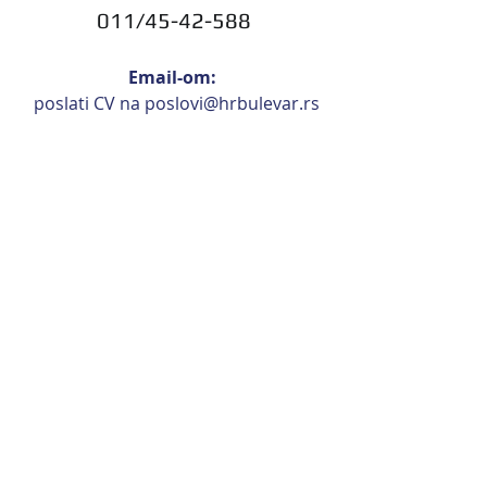
011/45-42-588
Email-om: 
 poslati CV na 
p
oslovi@hrbulevar.rs