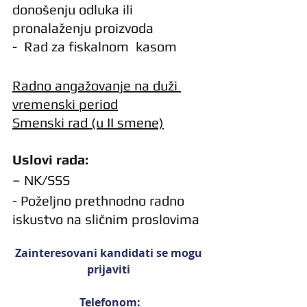
donošenju odluka ili 
pronalaženju proizvoda
-  Rad za fiskalnom  kasom
Radno angažovanje na duži 
vremenski period
Smenski rad (u II smene)
Uslovi rada:
– NK/SSS
- Poželjno prethnodno radno 
iskustvo na sličnim proslovima
Zainteresovani kandidati se mogu 
prijaviti 
Telefonom: