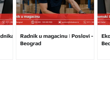
dnika |
Radnik u magacinu | Poslovi -
Eko
Beograd
Be
Navigacija
Početna
Usluge
u Vam nudi kompletnu
O nama
le Srbije. Olakšajte
Prednosti
e uz nas.
Za domaće 