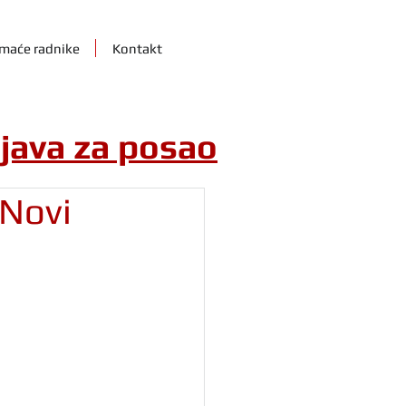
maće radnike
Kontakt
ijava za posao
 Novi