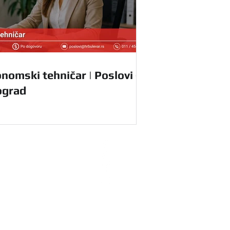
nomski tehničar | Poslovi -
ograd
radnike