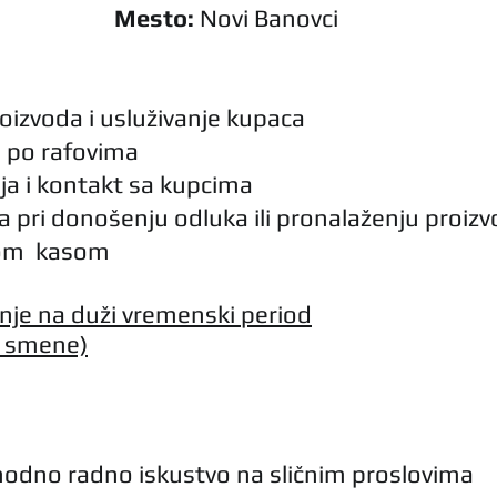
Mesto:
 Novi Banovci
roizvoda i usluživanje kupaca
e po rafovima
aja i kontakt sa kupcima
 pri donošenju odluka ili pronalaženju proiz
nom  kasom
je na duži vremenski period
I smene)
nodno radno iskustvo na sličnim proslovima