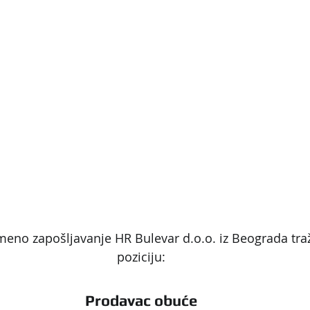
meno zapošljavanje HR Bulevar d.o.o. iz Beograda traži
poziciju:
Prodavac obuće