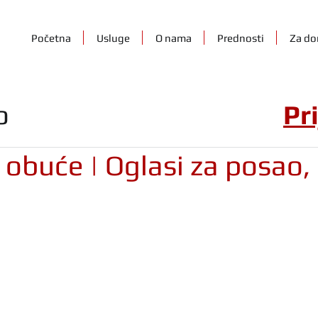
Početna
Usluge
O nama
Prednosti
Za do
o
Pr
obuće | Oglasi za posao,