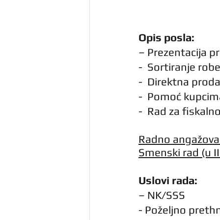
Opis posla:
– Prezentacija p
-  Sortiranje rob
-  Direktna prod
-  Pomoć kupcima
-  Rad za fiskal
Radno angažovan
Smenski rad (u I
Uslovi rada:
– NK/SSS
- Poželjno preth