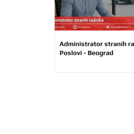
Administrator stranih ra
Poslovi - Beograd
HR Agencija Bulevar u Beograd
ponudu HR usluga na teritoriji ce
sebi i unapredite svoje poslovanj