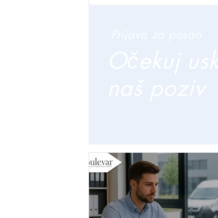
Prijava za posao
Očekuj us
naš poziv