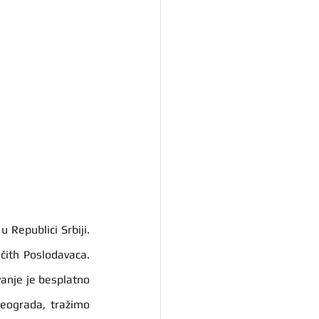
  je povezana sa glavnim kompanijama koje nude zapošljavanje u Republici Srbiji. 
ičith Poslodavaca. 
anje je besplatno 
Beograda, tražimo 