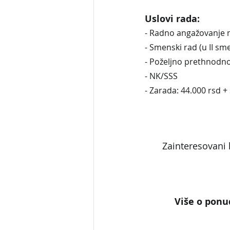
Uslovi rada:
- Radno angažovanje 
- Smenski rad (u II sm
- Poželjno prethnodno
- NK/SSS
- Zarada: 44.000 rsd +
Zainteresovani 
Više o ponud