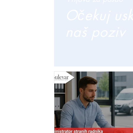
Očekuj us
naš poziv