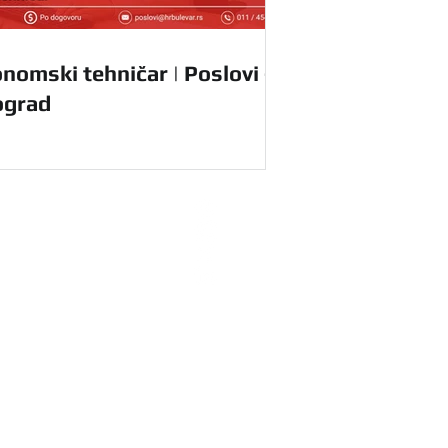
nomski tehničar | Poslovi -
ograd
radnike