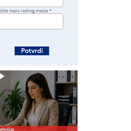
išite naziv radnog mesta
Potvrdi