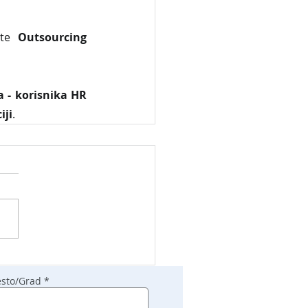
ite 
Outsourcing 
 - korisnika HR 
iji
.
sto/Grad