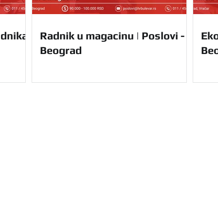
dnika |
Radnik u magacinu | Poslovi -
Eko
Beograd
Be
Navigacija
Početna
Usluge
u Vam nudi kompletnu
O nama
le Srbije. Olakšajte
Prednosti
e uz nas.
Za domaće 
Kontakt