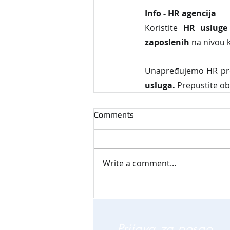
Info - HR agencija 
Koristite 
HR usluge
zaposlenih
 na nivou 
Unapređujemo HR proc
usluga. 
Prepustite ob
Comments
Write a comment...
Prijava za posao