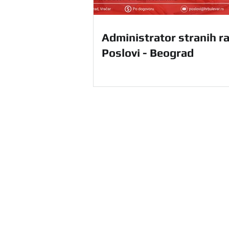
Administrator stranih ra
Poslovi - Beograd
HR Agencija Bulevar u Beograd
ponudu HR usluga na teritoriji ce
sebi i unapredite svoje poslovanj