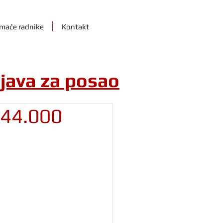
maće radnike
Kontakt
ijava za posao
 44.000