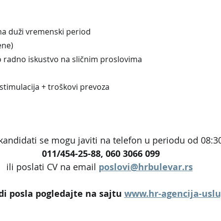
na duži vremenski period
ene)
 radno iskustvo na sličnim proslovima
 stimulacija + troškovi prevoza
kandidati se mogu javiti na telefon u periodu od 08:30
011/454-25-88, 060 3066 099
ili poslati CV na email 
poslovi@hrbulevar.rs
i posla pogledajte na sajtu 
www.hr-agencija-usl