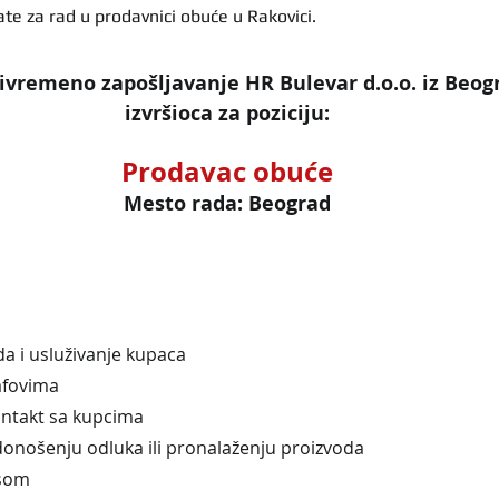
te za rad u prodavnici obuće u Rakovici.
ivremeno zapošljavanje HR Bulevar d.o.o. iz Beogr
izvršioca za poziciju:
Prodavac obuće
Mesto rada: Beograd
da i usluživanje kupaca
rafovima
kontakt sa kupcima
onošenju odluka ili pronalaženju proizvoda
asom