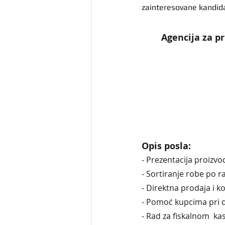
zainteresovane kandida
Agencija za pr
Opis posla:
- Prezentacija proizvo
- Sortiranje robe po 
- Direktna prodaja i 
- Pomoć kupcima pri d
- Rad za fiskalnom  k