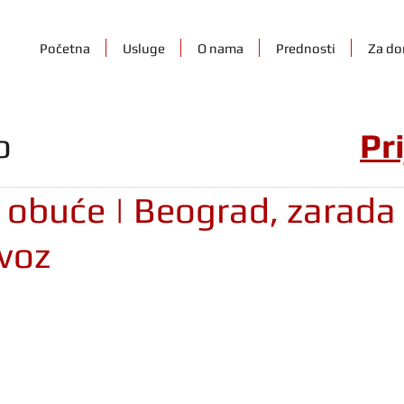
Početna
Usluge
O nama
Prednosti
Za do
o
Pr
 obuće | Beograd, zarada
evoz