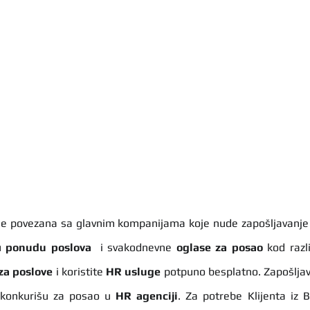
u 
ponudu poslova
  i svakodnevne 
oglase za posao
 kod razl
za poslove
 i koristite 
HR usluge
 potpuno besplatno. Zapošljav
 konkurišu za posao u 
HR agenciji
. Za potrebe Klijenta iz 