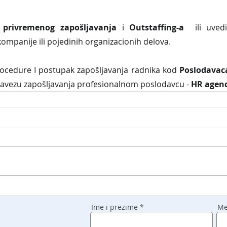
 privremenog zapošljavanja
 i 
Outstaffing-a
  ili uved
kompanije ili pojedinih organizacionih delova.
edure I postupak zapošljavanja radnika kod 
Poslodavaca
avezu zapošljavanja profesionalnom poslodavcu - 
HR agenc
Ime i prezime
Me