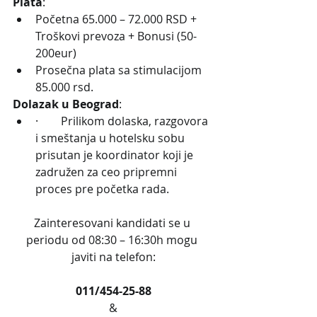
Plata
:
Početna 65.000 – 72.000 RSD + 
Troškovi prevoza + Bonusi (50-
200eur)
Prosečna plata sa stimulacijom 
85.000 rsd.
Dolazak u Beograd
:
·        Prilikom dolaska, razgovora 
i smeštanja u hotelsku sobu 
prisutan je koordinator koji je 
zadružen za ceo pripremni 
proces pre početka rada.
Zainteresovani kandidati se u 
periodu od 08:30 – 16:30h mogu 
javiti na telefon:
011/454-25-88
&