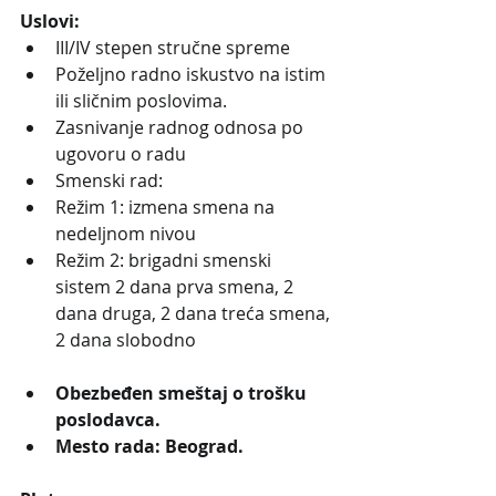
Uslovi:
III/IV stepen stručne spreme
Poželjno radno iskustvo na istim 
ili sličnim poslovima.
Zasnivanje radnog odnosa po 
ugovoru o radu
Smenski rad:
Režim 1: izmena smena na 
nedeljnom nivou
Režim 2: brigadni smenski 
sistem 2 dana prva smena, 2 
dana druga, 2 dana treća smena, 
2 dana slobodno
Obezbeđen smeštaj o trošku 
poslodavca.
Mesto rada: Beograd.