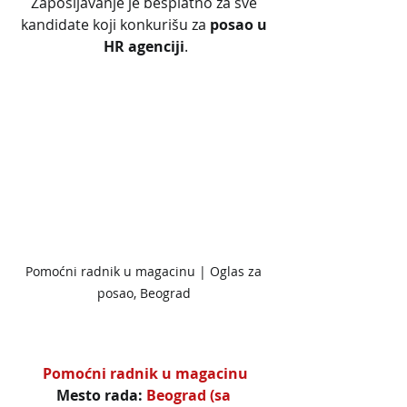
Zapošljavanje je besplatno za sve 
kandidate koji konkurišu za 
posao u 
HR agenciji
.
Pomoćni radnik u magacinu | Oglas za 
posao, Beograd 
Pomoćni radnik u magacinu
Mesto rada: 
Beograd (sa 