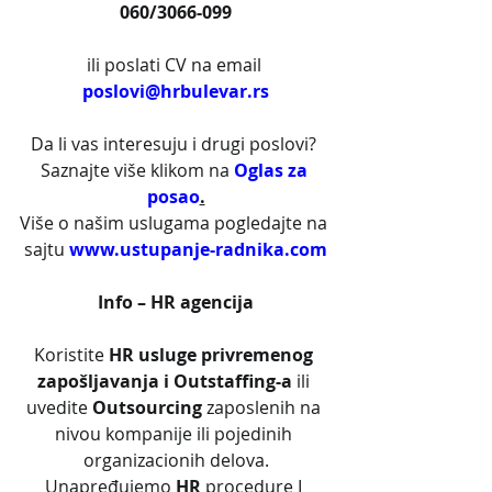
060/3066-099
ili poslati CV na email 
poslovi@hrbulevar.rs
Da li vas interesuju i drugi poslovi? 
Saznajte više klikom na 
Oglas za 
posao
.
Više o našim uslugama pogledajte na 
sajtu 
www.ustupanje-radnika.com
Info – HR agencija
Koristite 
HR usluge privremenog 
zapošljavanja i Outstaffing-a
 ili 
uvedite 
Outsourcing
 zaposlenih na 
nivou kompanije ili pojedinih 
organizacionih delova.
Unapređujemo 
HR
 procedure I 