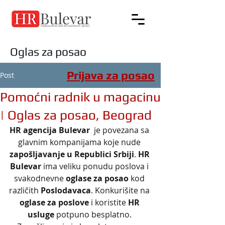
Oglas za posao
Prijava za posao
Post
Pomoćni radnik u magacinu
| Oglas za posao, Beograd
HR agencija Bulevar
  je povezana sa 
glavnim kompanijama koje nude 
zapošljavanje u Republici Srbiji
. 
HR 
Bulevar
 ima veliku ponudu poslova i 
svakodnevne 
oglase za posao
 kod 
različith 
Poslodavaca
. Konkurišite na 
oglase za poslove
 i koristite 
HR 
usluge
 potpuno besplatno. 