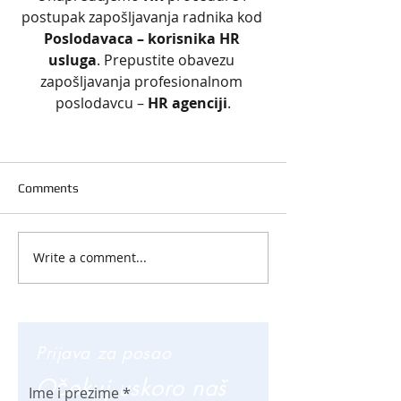
postupak zapošljavanja radnika kod 
Poslodavaca – korisnika HR 
usluga
. Prepustite obavezu 
zapošljavanja profesionalnom 
poslodavcu – 
HR agenciji
.
Comments
Write a comment...
Prijava za posao
Očekuj uskoro naš
Ime i prezime