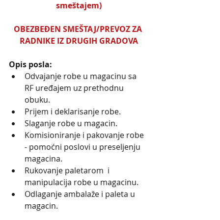
smeštajem)
OBEZBEĐEN SMEŠTAJ/PREVOZ ZA 
RADNIKE IZ DRUGIH GRADOVA
Opis posla:
Odvajanje robe u magacinu sa 
RF uređajem uz prethodnu 
obuku.
Prijem i deklarisanje robe.
Slaganje robe u magacin.
Komisioniranje i pakovanje robe 
- pomoćni poslovi u preseljenju 
magacina.
Rukovanje paletarom  i 
manipulacija robe u magacinu.
Odlaganje ambalaže i paleta u 
magacin.