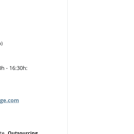
o)
h - 16:30h:
uge.com
ite 
Outsourcing 