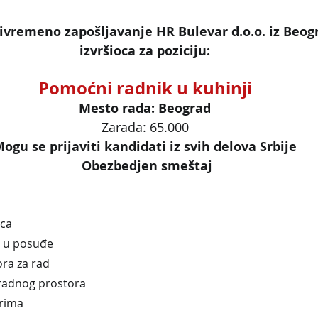
ivremeno zapošljavanje HR Bulevar d.o.o. iz Beogr
izvršioca za poziciju:
Pomoćni radnik u kuhinji
Mesto rada: Beograd
Zarada: 65.000
ogu se prijaviti kandidati iz svih delova Srbije
 Obezbedjen smeštaj
ica
a u posuđe
ora za rad
 radnog prostora
rima