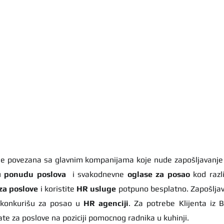
u 
ponudu poslova
  i svakodnevne 
oglase za posao
 kod razl
za poslove
 i koristite 
HR usluge
 potpuno besplatno. Zapošljav
 konkurišu za posao u 
HR agenciji
. Za potrebe Klijenta iz 
te za poslove na poziciji pomocnog radnika u kuhinji.