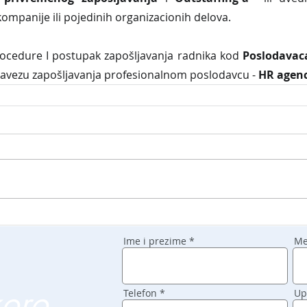
kompanije ili pojedinih organizacionih delova.
edure I postupak zapošljavanja radnika kod 
Poslodavaca
avezu zapošljavanja profesionalnom poslodavcu - 
HR agenc
Ime i prezime
Me
koro
Telefon
Up