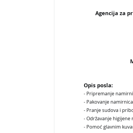
Agencija za pr
M
Opis posla:
- Pripremanje namirn
- Pakovanje namirnic
- Pranje sudova i prib
- Održavanje higijene
- Pomoć glavnim kuva