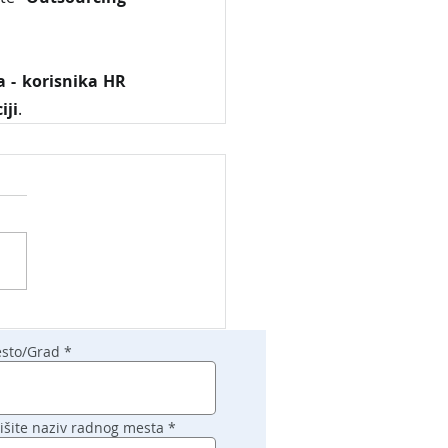
 - korisnika HR 
iji
.
sto/Grad
išite naziv radnog mesta