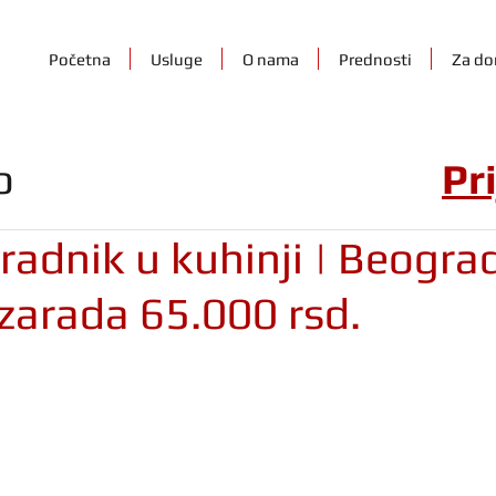
Početna
Usluge
O nama
Prednosti
Za do
o
Pr
adnik u kuhinji | Beogra
zarada 65.000 rsd.