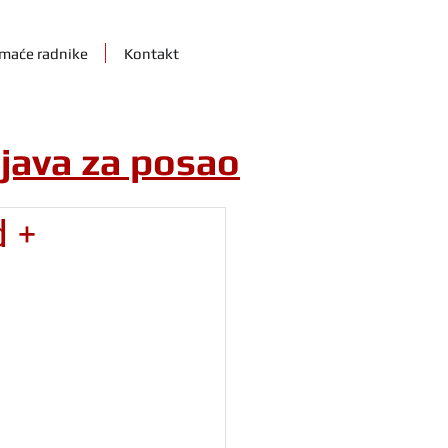
maće radnike
Kontakt
ijava za posao
d +