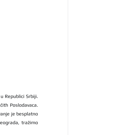
  je povezana sa glavnim kompanijama koje nude zapošljavanje u Republici Srbiji. 
ičith Poslodavaca. 
anje je besplatno 
Beograda, tražimo 