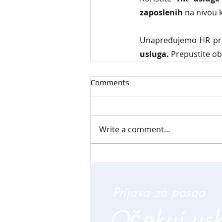
zaposlenih
 na nivou 
Unapređujemo HR proc
usluga. 
Prepustite ob
Comments
Write a comment...
Prijava za posao
Očekuj us