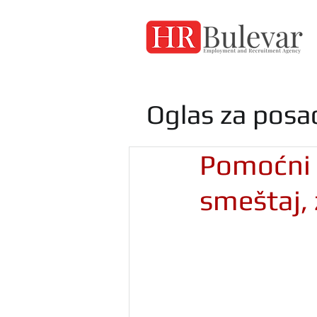
Oglas za posa
Pomoćni r
smeštaj, 