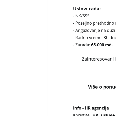
Uslovi rada:
- NK/SSS
- Poželjno prethodno 
- Angazovanje na duzi
- Radno vreme: 8h dne
- Zarada: 
65.000 rsd.
Zainteresovani 
Više o ponud
Info - HR agencija 
Koristite 
HR usluge