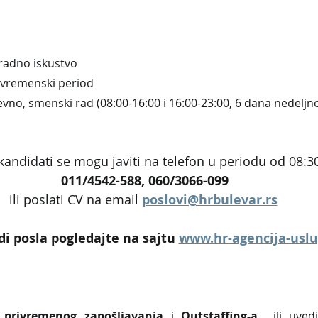
radno iskustvo
 vremenski period
vno, smenski rad (08:00-16:00 i 16:00-23:00, 6 dana nedeljn
kandidati se mogu javiti na telefon u periodu od 08:30
011/4542-588, 060/3066-099
ili poslati CV na email 
poslovi@hrbulevar.rs
i posla pogledajte na sajtu 
www.hr-agencija-usl
 privremenog zapošljavanja
 i 
Outstaffing-a
  ili uved