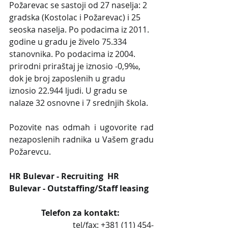
Požarevac se sastoji od 27 naselja: 2 
gradska (Kostolac i Požarevac) i 25 
seoska naselja. Po podacima iz 2011. 
godine u gradu je živelo 75.334 
stanovnika. Po podacima iz 2004. 
prirodni priraštaj je iznosio -0,9‰, 
dok je broj zaposlenih u gradu 
iznosio 22.944 ljudi. U gradu se 
nalaze 32 osnovne i 7 srednjih škola.
Pozovite nas odmah i ugovorite rad 
nezaposlenih radnika u Vašem gradu 
Požarevcu.
HR Bulevar - Recruiting  HR 
Bulevar - Outstaffing/Staff leasing
Telefon za kontakt: 
         		           tel/fax: +381 (11) 454-