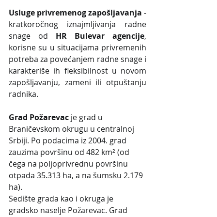
Usluge privremenog zapošljavanja
 - 
kratkoročnog iznajmljivanja radne 
snage od 
HR Bulevar agencije
, 
korisne su u situacijama privremenih 
potreba za povećanjem radne snage i 
karakteriše ih fleksibilnost u novom 
zapošljavanju, zameni ili otpuštanju 
radnika.
Grad Požarevac
 je grad u 
Braničevskom okrugu u centralnoj 
Srbiji. Po podacima iz 2004. grad 
zauzima površinu od 482 km² (od 
čega na poljoprivrednu površinu 
otpada 35.313 ha, a na šumsku 2.179 
ha).
Sedište grada kao i okruga je 
gradsko naselje Požarevac. Grad 