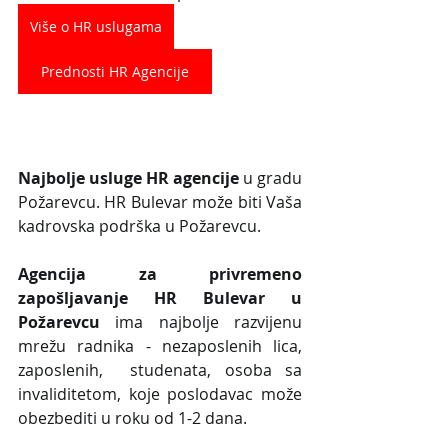
Više o HR uslugama
Prednosti HR Agencije
Najbolje usluge HR agencije
 u gradu 
Požarevcu. HR Bulevar može biti Vaša 
kadrovska podrška u Požarevcu.
Agencija za privremeno 
zapošljavanje HR Bulevar u 
Požarevcu
 ima najbolje razvijenu 
mrežu radnika - nezaposlenih lica, 
zaposlenih,  studenata, osoba sa 
invaliditetom, koje poslodavac može 
obezbediti u roku od 1-2 dana.