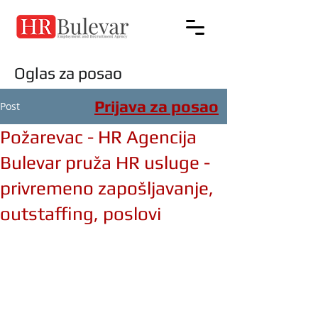
Oglas za posao
Prijava za posao
Post
Požarevac - HR Agencija
Bulevar pruža HR usluge -
privremeno zapošljavanje,
outstaffing, poslovi