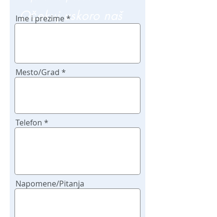
Očekuj uskoro naš
Ime i prezime
poziv
Mesto/Grad
Telefon
Napomene/Pitanja