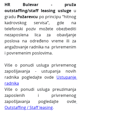
HR Bulevar - pruža 
outstaffing/staff leasing usluge
 u 
gradu
 Požarevcu 
po principu “hitnog 
kadrovskog servisa”, gde na 
telefonski poziv možete obezbediti 
nezaposlena lica za obavljanje 
poslova na određeno vreme ili za 
angažovanje radnika na  privremenim 
i povremenim poslovima.
Više o ponudi usluga privremenog 
zapošljavanja - ustupanja novih 
radnika pogledajte ovde 
Ustupanje 
radnika
Više o ponudi usluga preuzimanja 
zaposlenih i privremenog 
zapošljavanja pogledajte ovde
Outstaffing / Staff leasing
.