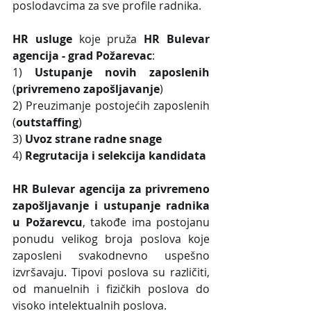
poslodavcima za sve profile radnika.
HR usluge
 koje pruža 
HR Bulevar 
agencija - grad Požarevac
: 
1) 
Ustupanje novih zaposlenih
(
privremeno zapošljavanje
)
2) Preuzimanje postojećih zaposlenih 
(
outstaffing
)
3) 
Uvoz strane radne snage
4)
 Regrutacija i selekcija kandidata 
HR Bulevar agencija za privremeno 
zapošljavanje i ustupanje radnika 
u Požarevcu
, takođe ima postojanu 
ponudu velikog broja poslova koje 
zaposleni svakodnevno uspešno 
izvršavaju. Tipovi poslova su različiti, 
od manuelnih i fizičkih poslova do 
visoko intelektualnih poslova.