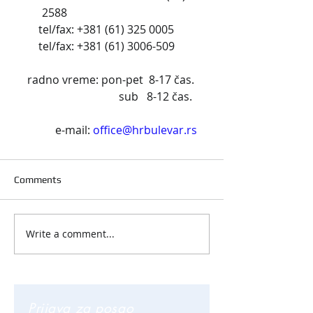
2588                                         
 tel/fax: +381 (61) 325 0005     
        tel/fax: +381 (61) 3006-509            
radno vreme: pon-pet  8-17 čas. 
                               sub   8-12 čas.
          e-mail: 
office@hrbulevar.rs
Comments
Write a comment...
Prijava za posao