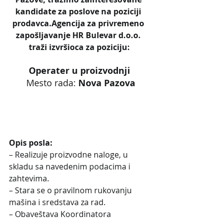
kandidate za poslove na poziciji 
prodavca.Agencija za privremeno 
zapošljavanje HR Bulevar d.o.o. 
traži izvršioca za poziciju:
Operater u proizvodnji
 Mesto rada: 
Nova Pazova
Opis posla:
– Realizuje proizvodne naloge, u 
skladu sa navedenim podacima i 
zahtevima.
– Stara se o pravilnom rukovanju 
mašina i sredstava za rad.
– Obaveštava Koordinatora 