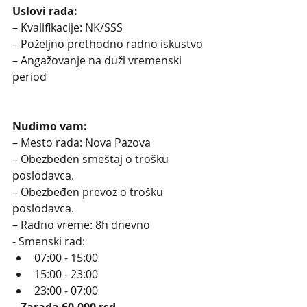
Uslovi rada:
– Kvalifikacije: NK/SSS
– Poželjno prethodno radno iskustvo
– Angažovanje na duži vremenski 
period
Nudimo vam:
– Mesto rada: Nova Pazova
– Obezbeđen smeštaj o trošku 
poslodavca.
– Obezbeđen prevoz o trošku 
poslodavca.
– Radno vreme: 8h dnevno
- Smenski rad:
07:00 - 15:00
15:00 - 23:00
23:00 - 07:00
– Zarada 60.000 rsd