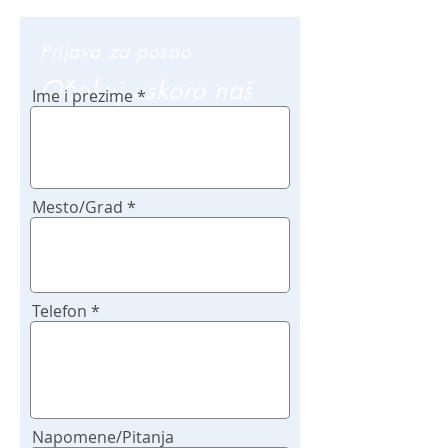
Prijava za posao
Očekuj uskoro naš
Ime i prezime
poziv
Mesto/Grad
Telefon
Napomene/Pitanja