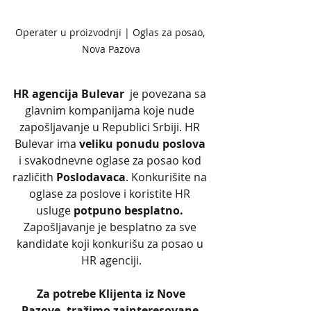
Operater u proizvodnji | Oglas za posao, 
Nova Pazova
HR agencija Bulevar
  je povezana sa 
glavnim kompanijama koje nude 
zapošljavanje u Republici Srbiji. HR 
Bulevar ima 
veliku ponudu poslova
i svakodnevne oglase za posao kod 
različith 
Poslodavaca
. Konkurišite na 
oglase za poslove i koristite HR 
usluge 
potpuno besplatno. 
Zapošljavanje je besplatno za sve 
kandidate koji konkurišu za posao u 
HR agenciji.
 Za potrebe Klijenta iz Nove 
Pazove, tražimo zainteresovane 