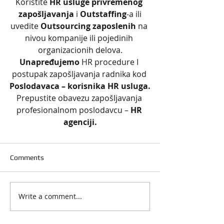
Koristite 
HR usluge privremenog 
zapošljavanja
 i 
Outstaffing
-a ili
uvedite 
Outsourcing zaposlenih 
na 
nivou kompanije ili pojedinih 
organizacionih delova.
Unapređujemo 
HR procedure I 
postupak zapošljavanja radnika kod 
Poslodavaca – korisnika HR usluga.
Prepustite obavezu zapošljavanja 
profesionalnom poslodavcu – 
HR 
agenciji.
Comments
Write a comment...