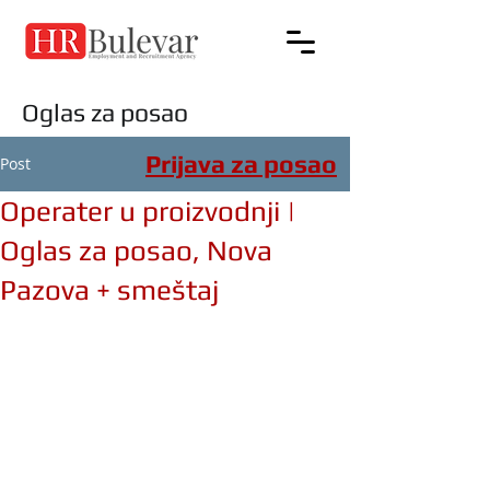
Oglas za posao
Prijava za posao
Post
Operater u proizvodnji |
Oglas za posao, Nova
Pazova + smeštaj