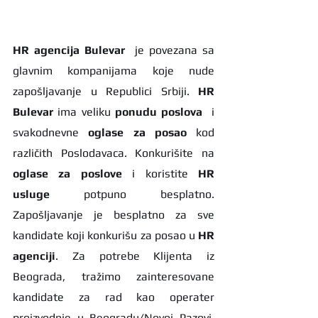
HR agencija Bulevar
  je povezana sa 
glavnim kompanijama koje nude 
zapošljavanje u Republici Srbiji. 
HR 
Bulevar 
ima veliku 
ponudu poslova
  i 
svakodnevne 
oglase za posao
 kod 
različith Poslodavaca. Konkurišite na 
oglase za poslove
 i koristite 
HR 
usluge
 potpuno besplatno. 
Zapošljavanje je besplatno za sve 
kandidate koji konkurišu za posao u 
HR 
agenciji
. Za potrebe Klijenta iz 
Beograda, tražimo zainteresovane 
kandidate za rad kao operater 
proizvodnje u Beogradu/Novoj Pazovi, 