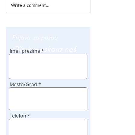
Write a comment...
Prijava za posao
Očekuj uskoro naš
Ime i prezime
poziv
Mesto/Grad
Telefon