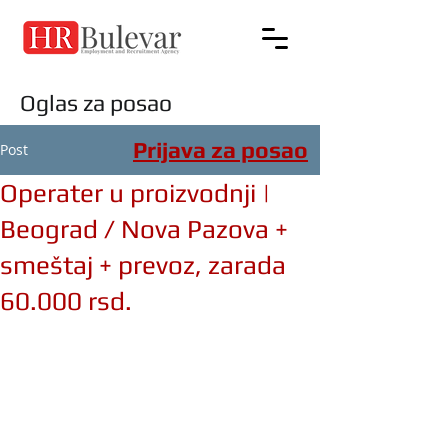
Oglas za posao
Prijava za posao
Post
Operater u proizvodnji |
Beograd / Nova Pazova +
smeštaj + prevoz, zarada
60.000 rsd.