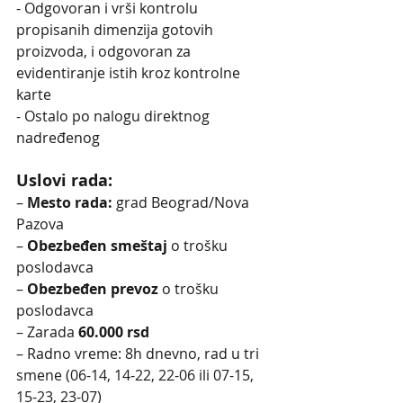
- Odgovoran i vrši kontrolu 
propisanih dimenzija gotovih 
proizvoda, i odgovoran za 
evidentiranje istih kroz kontrolne 
karte
- Ostalo po nalogu direktnog 
nadređenog
Uslovi rada:
–
 Mesto rada:
 grad Beograd/Nova 
Pazova
– 
Obezbeđen smeštaj
 o trošku 
poslodavca
– 
Obezbeđen prevoz
 o trošku 
poslodavca
– Zarada 
60.000 rsd
– Radno vreme: 8h dnevno, rad u tri 
smene (06-14, 14-22, 22-06 ili 07-15, 
15-23, 23-07)