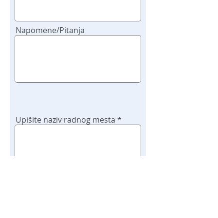
Napomene/Pitanja
Upišite naziv radnog mesta
Potvrdi