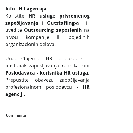
Info - HR agencija 
Koristite 
HR usluge privremenog 
zapošljavanja
 i 
Outstaffing-a
  ili 
uvedite 
Outsourcing zaposlenih
 na 
nivou kompanije ili pojedinih 
organizacionih delova.
Unapređujemo HR procedure I 
postupak zapošljavanja radnika kod 
Poslodavaca - korisnika HR usluga. 
Prepustite obavezu zapošljavanja 
profesionalnom poslodavcu - 
HR 
agenciji
.
Comments