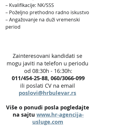
– Kvalifikacije: NK/SSS
– Poželjno prethodno radno iskustvo
– Angažovanje na duži vremenski 
period
Zainteresovani kandidati se 
mogu javiti na telefon u periodu 
od 08:30h - 16:30h:
011/454-25-88, 060/3066-099
ili poslati CV na email 
poslovi@hrbulevar.rs
Više o ponudi posla pogledajte 
na sajtu 
www.hr-agencija-
usluge.com