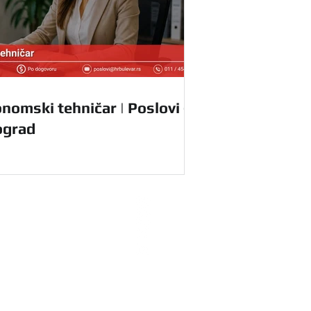
nomski tehničar | Poslovi -
ograd