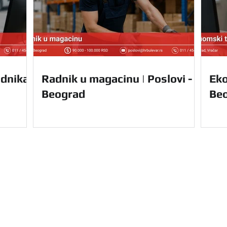
dnika |
Radnik u magacinu | Poslovi -
Eko
Beograd
Be
Navigacija
Početna
Usluge
u Vam nudi kompletnu
O nama
le Srbije. Olakšajte
Prednosti
e uz nas.