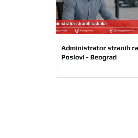
Administrator stranih ra
Poslovi - Beograd
HR Agencija Bulevar u Beograd
ponudu HR usluga na teritoriji ce
sebi i unapredite svoje poslovanj