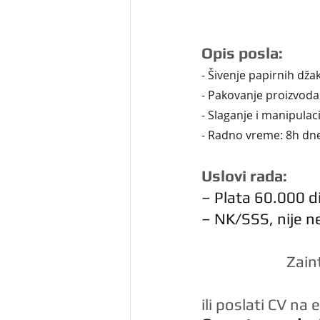
Opis posla:
- Šivenje papirnih dža
- Pakovanje proizvoda 
- Slaganje i manipulac
- Radno vreme: 8h dne
Uslovi rada:
– Plata 60.000 d
– NK/SSS, nije 
Zain
ili poslati CV na 