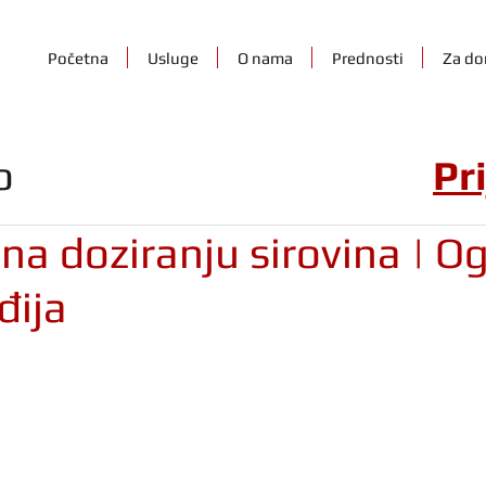
Početna
Usluge
O nama
Prednosti
Za do
o
Pr
na doziranju sirovina | Og
đija