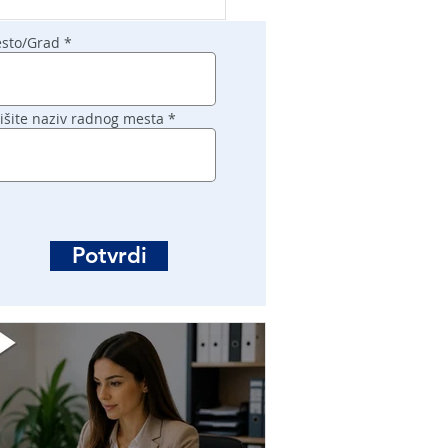
sto/Grad
išite naziv radnog mesta
Potvrdi