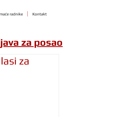
maće radnike
Kontakt
ijava za posao
lasi za