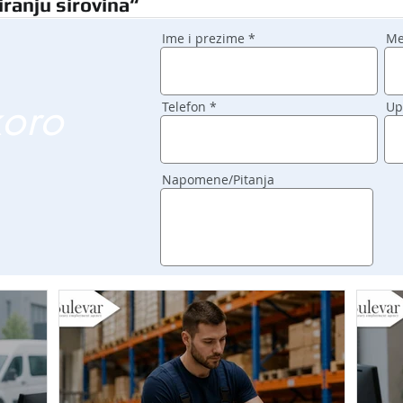
ranju sirovina“
Ime i prezime
Me
koro
Telefon
Up
Napomene/Pitanja