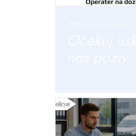
Operater na dozi
Prijava za posao
Očekuj us
naš poziv