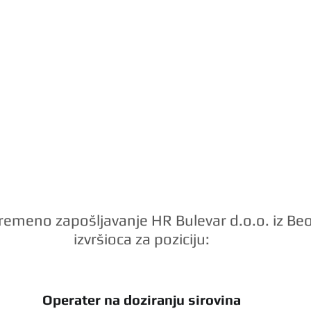
vremeno zapošljavanje HR Bulevar d.o.o. iz Beo
izvršioca za poziciju:
Operater na doziranju sirovina