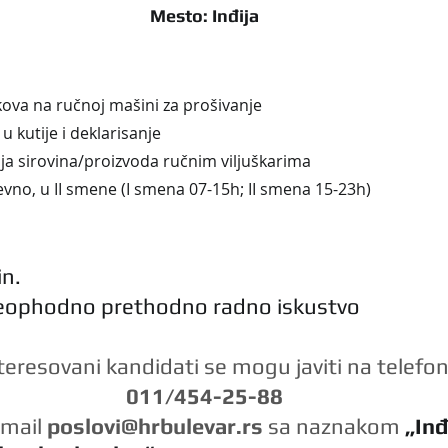
Mesto: Inđija
kova na ručnoj mašini za prošivanje
u kutije i deklarisanje
ija sirovina/proizvoda ručnim viljuškarima
vno, u II smene (I smena 07-15h; II smena 15-23h)
in.
neophodno prethodno radno iskustvo
teresovani kandidati se mogu javiti na telefon
011/454-25-88
email 
poslovi@hrbulevar.rs 
sa naznakom 
„Inđi