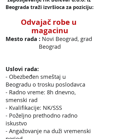
Beograda traži izvršioca za poziciju:
Odvajač robe u 
magacinu
Mesto rada : 
Novi Beograd, grad 
Beograd
Uslovi rada:
- Obezbeđen smeštaj u 
Beogradu o trosku poslodavca
- Radno vreme: 8h dnevno, 
smenski rad
- Kvalifikacije: NK/SSS
- Poželjno prethodno radno 
iskustvo
- Angažovanje na duži vremenski 
period