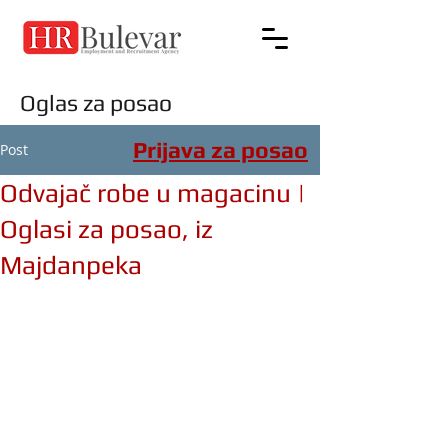
Oglas za posao
Prijava za posao
Post
Odvajač robe u magacinu |
Oglasi za posao, iz
Majdanpeka