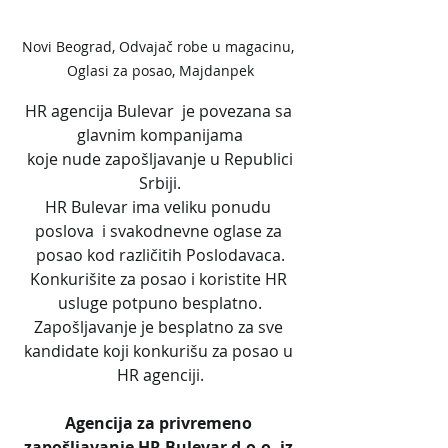
Novi Beograd, Odvajač robe u magacinu, 
Oglasi za posao, Majdanpek
HR agencija Bulevar  je povezana sa 
glavnim kompanijama
 koje nude zapošljavanje u Republici 
Srbiji.
HR Bulevar ima veliku ponudu 
poslova  i svakodnevne oglase za 
posao kod različitih Poslodavaca.
Konkurišite za posao i koristite HR 
usluge potpuno besplatno.
Zapošljavanje je besplatno za sve 
kandidate koji konkurišu za posao u 
HR agenciji.
Agencija za privremeno 
zapošljavanje HR Bulevar d.o.o. iz 