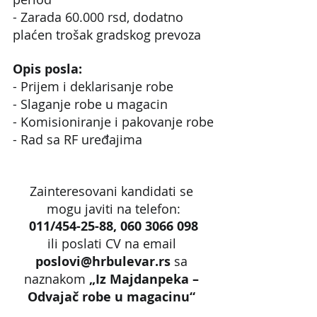
- Zarada 60.000 rsd, dodatno 
plaćen trošak gradskog prevoza
Opis posla:
- Prijem i deklarisanje robe
- Slaganje robe u magacin
- Komisioniranje i pakovanje robe
- Rad sa RF uređajima
Zainteresovani kandidati se 
mogu javiti na telefon:
011/454-25-88, 060 3066 098
ili poslati CV na email 
poslovi@hrbulevar.rs 
sa 
naznakom 
„Iz Majdanpeka – 
Odvajač robe u magacinu“