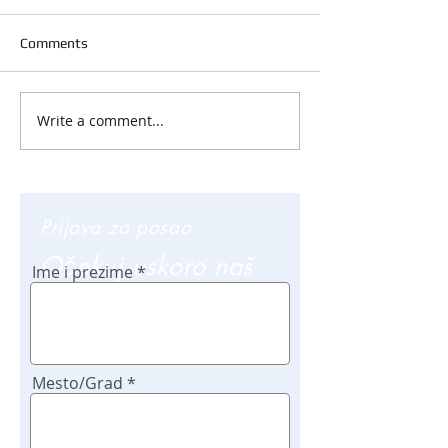
Comments
Write a comment...
Prijava za posao
Očekuj uskoro naš
Ime i prezime
poziv
Mesto/Grad