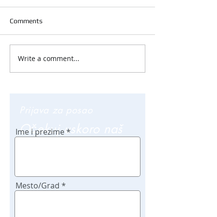
Comments
Write a comment...
Prijava za posao
Očekuj uskoro naš
Ime i prezime
poziv
Mesto/Grad