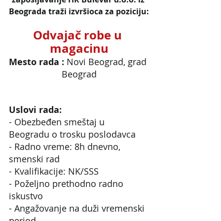
Beograda traži izvršioca za poziciju:
Odvajač robe u 
magacinu
Mesto rada : 
Novi Beograd, grad 
Beograd
Uslovi rada:
- Obezbeđen smeštaj u 
Beogradu o trosku poslodavca
- Radno vreme: 8h dnevno, 
smenski rad
- Kvalifikacije: NK/SSS
- Poželjno prethodno radno 
iskustvo
- Angažovanje na duži vremenski 
period