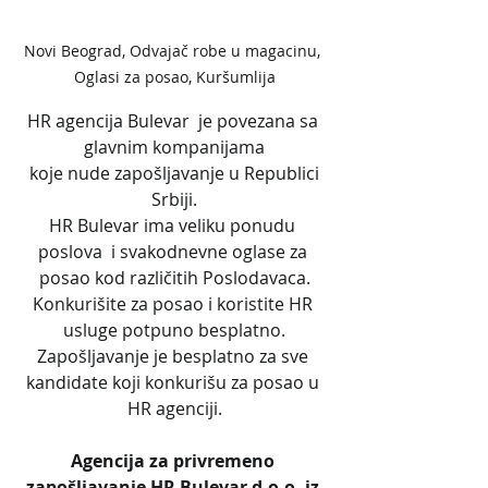
Novi Beograd, Odvajač robe u magacinu, 
Oglasi za posao, Kuršumlija
HR agencija Bulevar  je povezana sa 
glavnim kompanijama
 koje nude zapošljavanje u Republici 
Srbiji.
HR Bulevar ima veliku ponudu 
poslova  i svakodnevne oglase za 
posao kod različitih Poslodavaca.
Konkurišite za posao i koristite HR 
usluge potpuno besplatno.
Zapošljavanje je besplatno za sve 
kandidate koji konkurišu za posao u 
HR agenciji.
Agencija za privremeno 
zapošljavanje HR Bulevar d.o.o. iz 