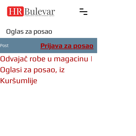
Oglas za posao
Prijava za posao
Post
Odvajač robe u magacinu |
Oglasi za posao, iz
Kuršumlije