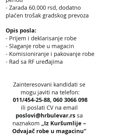
- Zarada 60.000 rsd, dodatno 
plaćen trošak gradskog prevoza
Opis posla:
- Prijem i deklarisanje robe
- Slaganje robe u magacin
- Komisioniranje i pakovanje robe
- Rad sa RF uređajima
Zainteresovani kandidati se 
mogu javiti na telefon:
011/454-25-88, 060 3066 098
ili poslati CV na email 
poslovi@hrbulevar.rs 
sa 
naznakom 
„Iz Kuršumlije – 
Odvajač robe u magacinu“