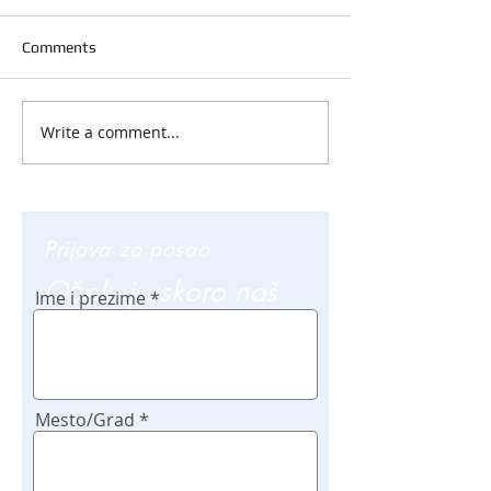
Comments
Write a comment...
Prijava za posao
Očekuj uskoro naš
Ime i prezime
poziv
Mesto/Grad