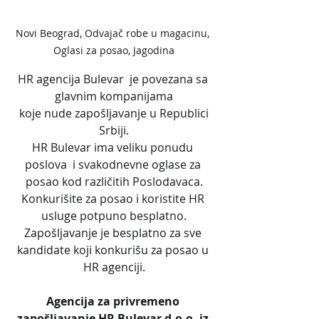
Novi Beograd, Odvajač robe u magacinu, 
Oglasi za posao, Jagodina
HR agencija Bulevar  je povezana sa 
glavnim kompanijama
 koje nude zapošljavanje u Republici 
Srbiji.
HR Bulevar ima veliku ponudu 
poslova  i svakodnevne oglase za 
posao kod različitih Poslodavaca.
Konkurišite za posao i koristite HR 
usluge potpuno besplatno.
Zapošljavanje je besplatno za sve 
kandidate koji konkurišu za posao u 
HR agenciji.
Agencija za privremeno 
zapošljavanje HR Bulevar d.o.o. iz 