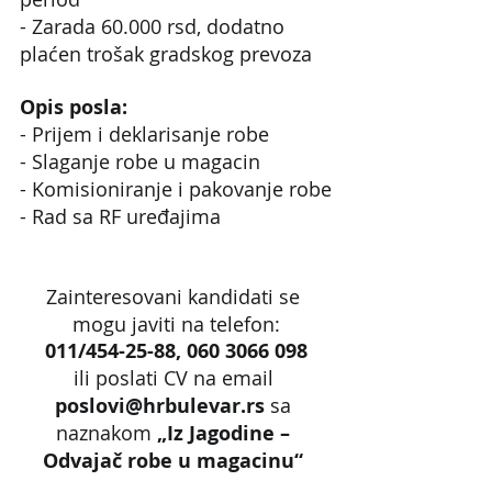
- Zarada 60.000 rsd, dodatno 
plaćen trošak gradskog prevoza
Opis posla:
- Prijem i deklarisanje robe
- Slaganje robe u magacin
- Komisioniranje i pakovanje robe
- Rad sa RF uređajima
Zainteresovani kandidati se 
mogu javiti na telefon:
011/454-25-88, 060 3066 098
ili poslati CV na email 
poslovi@hrbulevar.rs 
sa 
naznakom 
„Iz Jagodine – 
Odvajač robe u magacinu“