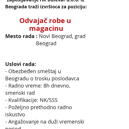
Beograda traži izvršioca za poziciju:
Odvajač robe u 
magacinu
Mesto rada : 
Novi Beograd, grad 
Beograd
Uslovi rada:
- Obezbeđen smeštaj u 
Beogradu o trosku poslodavca
- Radno vreme: 8h dnevno, 
smenski rad
- Kvalifikacije: NK/SSS
- Poželjno prethodno radno 
iskustvo
- Angažovanje na duži vremenski 
period