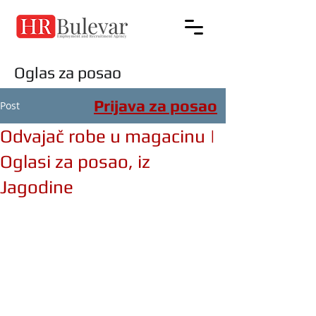
Oglas za posao
Prijava za posao
Post
Odvajač robe u magacinu |
Oglasi za posao, iz
Jagodine