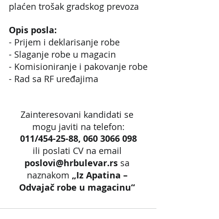
plaćen trošak gradskog prevoza
Opis posla:
- Prijem i deklarisanje robe
- Slaganje robe u magacin
- Komisioniranje i pakovanje robe
- Rad sa RF uređajima
Zainteresovani kandidati se 
mogu javiti na telefon:
011/454-25-88, 060 3066 098
ili poslati CV na email 
poslovi@hrbulevar.rs 
sa 
naznakom 
„Iz Apatina – 
Odvajač robe u magacinu“