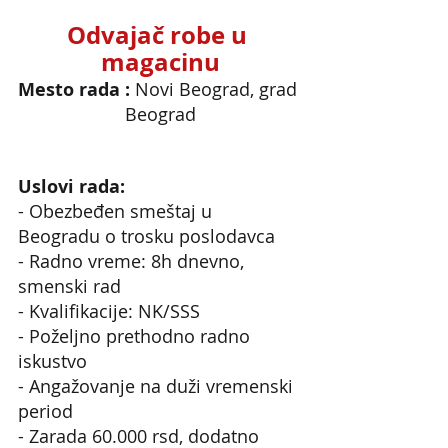
Odvajač robe u 
magacinu
Mesto rada : 
Novi Beograd, grad 
Beograd
Uslovi rada:
- Obezbeđen smeštaj u 
Beogradu o trosku poslodavca
- Radno vreme: 8h dnevno, 
smenski rad
- Kvalifikacije: NK/SSS
- Poželjno prethodno radno 
iskustvo
- Angažovanje na duži vremenski 
period
- Zarada 60.000 rsd, dodatno 