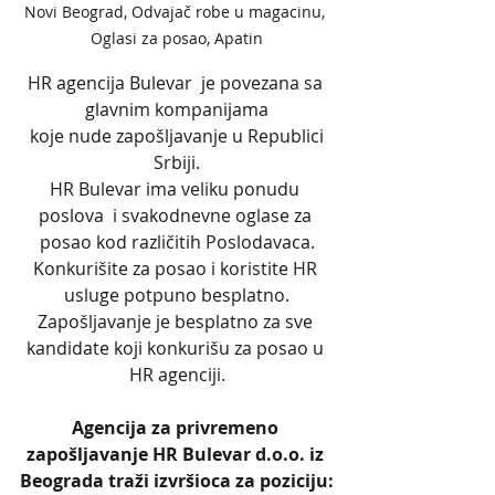
Novi Beograd, Odvajač robe u magacinu, 
Oglasi za posao, Apatin
HR agencija Bulevar  je povezana sa 
glavnim kompanijama
 koje nude zapošljavanje u Republici 
Srbiji.
HR Bulevar ima veliku ponudu 
poslova  i svakodnevne oglase za 
posao kod različitih Poslodavaca.
Konkurišite za posao i koristite HR 
usluge potpuno besplatno.
Zapošljavanje je besplatno za sve 
kandidate koji konkurišu za posao u 
HR agenciji.
Agencija za privremeno 
zapošljavanje HR Bulevar d.o.o. iz 
Beograda traži izvršioca za poziciju: