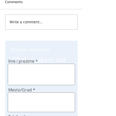
Comments
Write a comment...
Prijava za posao
Očekuj uskoro naš
Ime i prezime
poziv
Mesto/Grad