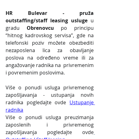
HR Bulevar - pruža 
outstaffing/staff leasing usluge
 u 
gradu 
Obrenovcu
 po principu 
“hitnog kadrovskog servisa”, gde na 
telefonski poziv možete obezbediti 
nezaposlena lica za obavljanje 
poslova na određeno vreme ili za 
angažovanje radnika na  privremenim 
i povremenim poslovima.
Više o ponudi usluga privremenog 
zapošljavanja - ustupanja novih 
radnika pogledajte ovde 
Ustupanje 
radnika
Više o ponudi usluga preuzimanja 
zaposlenih i privremenog 
zapošljavanja pogledajte ovde