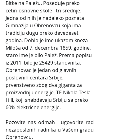
Bitke na Paležu. Poseduje preko 
četiri osnovne škole i tri srednje. 
Jedna od njih je nadaleko poznata 
Gimnazija u Obrenovcu koja ima 
tradiciju dugu preko devedeset 
godina. Dobio je ime ukazom kneza 
Miloša od 7. decembra 1859. godine, 
staro ime je bilo Palež. Prema popisu 
iz 2011. bilo je 25429 stanovnika. 
Obrenovac je jedan od glavnih 
poslovnih centara Srbije, 
prvenstveno zbog dva giganta za 
proizvodnju energije, TE Nikola Tesla 
I i II, koji snabdevaju Srbiju sa preko 
60% električne energije.
Pozovite nas odmah i ugovorite rad 
nezaposlenih radnika u Vašem gradu 
Obrenovcu.