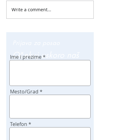
Write a comment...
Prijava za posao
Očekuj uskoro naš
Ime i prezime
poziv
Mesto/Grad
Telefon