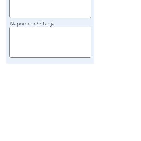
Napomene/Pitanja
Upišite naziv radnog mesta
Potvrdi