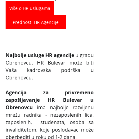
Više o HR uslugama
Prednosti HR Agencije
Najbolje usluge HR agencije
 u gradu 
Obrenovcu. HR Bulevar može biti 
Vaša kadrovska podrška u 
Obrenovcu.
Agencija za privremeno 
zapošljavanje HR Bulevar u 
Obrenovcu
 ima najbolje razvijenu 
mrežu radnika - nezaposlenih lica, 
zaposlenih,  studenata, osoba sa 
invaliditetom, koje poslodavac može 
obezbediti u roku od 1-2 dana.