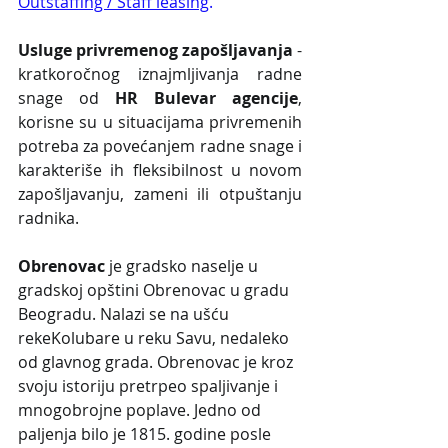
Outstaffing / Staff leasing
.
Usluge privremenog zapošljavanja
 - 
kratkoročnog iznajmljivanja radne 
snage od 
HR Bulevar agencije
, 
korisne su u situacijama privremenih 
potreba za povećanjem radne snage i 
karakteriše ih fleksibilnost u novom 
zapošljavanju, zameni ili otpuštanju 
radnika.
Obrenovac
 je gradsko naselje u 
gradskoj opštini Obrenovac u gradu 
Beogradu. Nalazi se na ušću 
rekeKolubare u reku Savu, nedaleko 
od glavnog grada. Obrenovac je kroz 
svoju istoriju pretrpeo spaljivanje i 
mnogobrojne poplave. Jedno od 
paljenja bilo je 1815. godine posle 