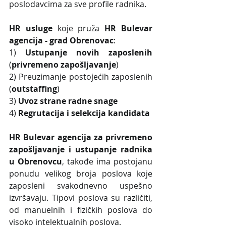
poslodavcima za sve profile radnika.
HR usluge
 koje pruža 
HR Bulevar 
agencija - grad Obrenovac
: 
1) 
Ustupanje novih zaposlenih
(
privremeno zapošljavanje
)
2) Preuzimanje postojećih zaposlenih 
(
outstaffing
)
3) 
Uvoz strane radne snage
4)
 Regrutacija i selekcija kandidata 
HR Bulevar agencija za privremeno 
zapošljavanje i ustupanje radnika 
u Obrenovcu
, takođe ima postojanu 
ponudu velikog broja poslova koje 
zaposleni svakodnevno uspešno 
izvršavaju. Tipovi poslova su različiti, 
od manuelnih i fizičkih poslova do 
visoko intelektualnih poslova.