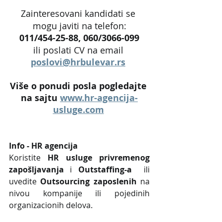
Zainteresovani kandidati se 
mogu javiti na telefon:
011/454-25-88, 060/3066-099
ili poslati CV na email 
poslovi@hrbulevar.rs
Više o ponudi posla pogledajte 
na sajtu 
www.hr-agencija-
usluge.com
Info - HR agencija 
Koristite 
HR usluge privremenog 
zapošljavanja
 i 
Outstaffing-a
  ili 
uvedite 
Outsourcing zaposlenih
 na 
nivou kompanije ili pojedinih 
organizacionih delova.