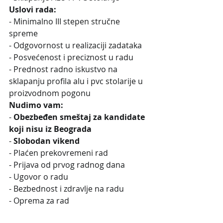
Uslovi rada:
- Minimalno III stepen stručne 
spreme
- Odgovornost u realizaciji zadataka
- Posvećenost i preciznost u radu
- Prednost radno iskustvo na 
sklapanju profila alu i pvc stolarije u 
proizvodnom pogonu
Nudimo vam:
- 
Obezbeđen smeštaj za kandidate 
koji nisu iz Beograda
- 
Slobodan vikend
- Plaćen prekovremeni rad
- Prijava od prvog radnog dana
- Ugovor o radu
- Bezbednost i zdravlje na radu
- Oprema za rad