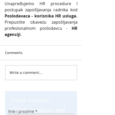
Unapređujemo HR procedure I 
postupak zapošljavanja radnika kod 
Poslodavaca - korisnika HR usluga. 
Prepustite obavezu zapošljavanja 
profesionalnom poslodavcu - 
HR 
agenciji
.
Comments
Write a comment...
Prijava za posao
Očekuj uskoro naš
Ime i prezime