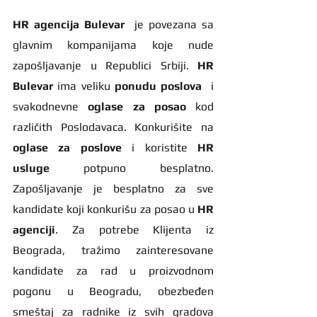
HR agencija Bulevar
  je povezana sa 
glavnim kompanijama koje nude 
zapošljavanje u Republici Srbiji. 
HR 
Bulevar 
ima veliku 
ponudu poslova
  i 
svakodnevne 
oglase za posao
 kod 
različith Poslodavaca. Konkurišite na 
oglase za poslove
 i koristite 
HR 
usluge
 potpuno besplatno. 
Zapošljavanje je besplatno za sve 
kandidate koji konkurišu za posao u 
HR 
agenciji
. Za potrebe Klijenta iz 
Beograda, tražimo zainteresovane 
kandidate za rad u proizvodnom 
pogonu u Beogradu, obezbeđen 
smeštaj za radnike iz svih gradova 