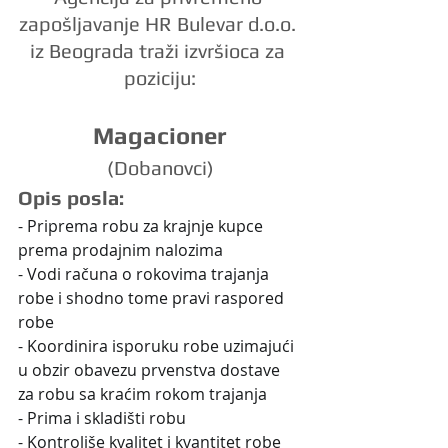
zapošljavanje HR Bulevar d.o.o. 
iz Beograda traži izvršioca za 
poziciju:
Magacioner
(Dobanovci)
Opis posla:
- Priprema robu za krajnje kupce 
prema prodajnim nalozima
- Vodi računa o rokovima trajanja 
robe i shodno tome pravi raspored 
robe
- Koordinira isporuku robe uzimajući 
u obzir obavezu prvenstva dostave 
za robu sa kraćim rokom trajanja
- Prima i skladišti robu
- Kontroliše kvalitet i kvantitet robe 