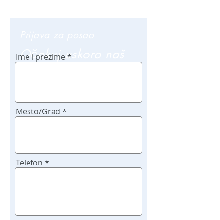
Prijava za posao
Očekuj uskoro naš
Ime i prezime
poziv
Mesto/Grad
Telefon