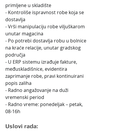
primljene u skladište
- Kontroliše ispravnost robe koja se 
dostavlja
- Vrši manipulaciju robe viljuškarom 
unutar magacina
- Po potrebi dostavlja robu u bolnice 
na kraće relacije, unutar gradskog 
područja
- U ERP sistemu izrađuje fakture, 
međuskladišnice, evidentira 
zaprimanje robe, pravi kontinuirani 
popis zaliha
- Radno angažovanje na duži 
vremenski period
- Radno vreme: ponedeljak – petak, 
08-16h
Uslovi rada: