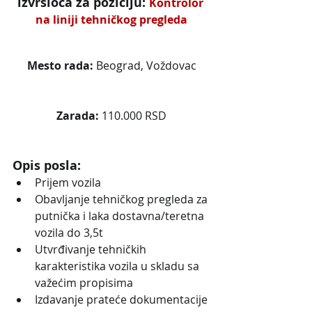
izvršioca za poziciju: 
Kontrolor 
na liniji tehničkog pregleda
Mesto rada: 
Beograd, Voždovac
Zarada:
110.000 RSD
Opis posla:
Prijem vozila
Obavljanje tehničkog pregleda za 
putnička i laka dostavna/teretna 
vozila do 3,5t
Utvrđivanje tehničkih 
karakteristika vozila u skladu sa 
važećim propisima
Izdavanje prateće dokumentacije