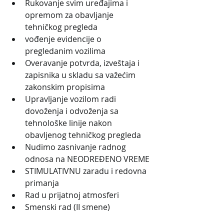
Rukovanje svim uređajima i 
opremom za obavljanje 
tehničkog pregleda
vođenje evidencije o 
pregledanim vozilima
Overavanje potvrda, izveštaja i 
zapisnika u skladu sa važećim 
zakonskim propisima
Upravljanje vozilom radi 
dovoženja i odvoženja sa 
tehnološke linije nakon 
obavljenog tehničkog pregleda
Nudimo zasnivanje radnog 
odnosa na NEODREĐENO VREME
STIMULATIVNU zaradu i redovna 
primanja
Rad u prijatnoj atmosferi
Smenski rad (II smene)