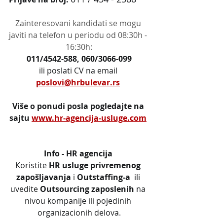
Zainteresovani kandidati se mogu 
javiti na telefon u periodu od 08:30h - 
16:30h:
011/4542-588, 060/3066-099
ili poslati CV na email 
poslovi@hrbulevar.rs
Više o ponudi posla pogledajte na 
sajtu 
www.hr-agencija-usluge.com
Info - HR agencija 
Koristite 
HR usluge privremenog 
zapošljavanja
 i 
Outstaffing-a
  ili 
uvedite 
Outsourcing zaposlenih
 na 
nivou kompanije ili pojedinih 
organizacionih delova.