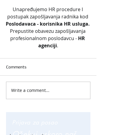
Unapređujemo HR procedure I 
postupak zapošljavanja radnika kod 
Poslodavaca - korisnika HR usluga. 
Prepustite obavezu zapošljavanja 
profesionalnom poslodavcu - 
HR 
agenciji
.
Comments
Write a comment...
Prijava za posao
Očekuj uskoro naš