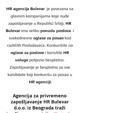
HR agencija Bulevar
  je povezana sa 
glavnim kompanijama koje nude 
zapošljavanje u Republici Srbiji. 
HR 
Bulevar 
ima veliku 
ponudu poslova
  i 
svakodnevne 
oglase za posao
 kod 
različith Poslodavaca. Konkurišite na 
oglase za poslove
 i koristite 
HR 
usluge
 potpuno besplatno. 
Zapošljavanje je besplatno za sve 
kandidate koji konkurišu za posao u 
HR agenciji
.
Agencija za privremeno 
zapošljavanje HR Bulevar 
d.o.o. iz Beograda traži 