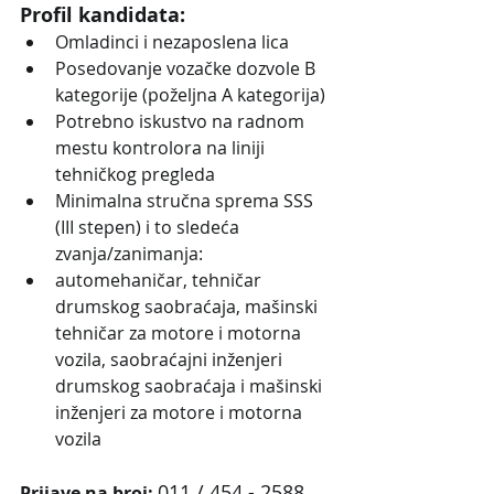
Profil kandidata:
Omladinci i nezaposlena lica
Posedovanje vozačke dozvole B 
kategorije (poželjna A kategorija)
Potrebno iskustvo na radnom 
mestu kontrolora na liniji 
tehničkog pregleda 
Minimalna stručna sprema SSS 
(III stepen) i to sledeća 
zvanja/zanimanja: 
automehaničar, tehničar 
drumskog saobraćaja, mašinski 
tehničar za motore i motorna 
vozila, saobraćajni inženjeri 
drumskog saobraćaja i mašinski 
inženjeri za motore i motorna 
vozila
011 / 454 - 2588
Prijave na broj: 