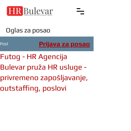
Oglas za posao
Prijava za posao
Post
Futog - HR Agencija
Bulevar pruža HR usluge -
privremeno zapošljavanje,
outstaffing, poslovi