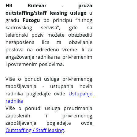
HR Bulevar - pruža 
outstaffing/staff leasing usluge
 u 
gradu 
Futogu
 po principu “hitnog 
kadrovskog servisa”, gde na 
telefonski poziv možete obezbediti 
nezaposlena lica za obavljanje 
poslova na određeno vreme ili za 
angažovanje radnika na  privremenim 
i povremenim poslovima.
Više o ponudi usluga privremenog 
zapošljavanja - ustupanja novih 
radnika pogledajte ovde 
Ustupanje 
radnika
Više o ponudi usluga preuzimanja 
zaposlenih i privremenog 
zapošljavanja pogledajte ovde
Outstaffing / Staff leasing
.