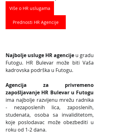
Više o HR uslugama
Prednosti HR Agencije
Najbolje usluge HR agencije
 u gradu 
Futogu. HR Bulevar može biti Vaša 
kadrovska podrška u Futogu.
Agencija za privremeno 
zapošljavanje HR Bulevar u Futogu
ima najbolje razvijenu mrežu radnika 
- nezaposlenih lica, zaposlenih,  
studenata, osoba sa invaliditetom, 
koje poslodavac može obezbediti u 
roku od 1-2 dana.