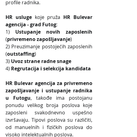
profile radnika.
HR usluge
 koje pruža 
HR Bulevar 
agencija - grad Futog
: 
1) 
Ustupanje novih zaposlenih
(
privremeno zapošljavanje
)
2) Preuzimanje postojećih zaposlenih 
(
outstaffing
)
3) 
Uvoz strane radne snage
4)
 Regrutacija i selekcija kandidata 
HR Bulevar agencija za privremeno 
zapošljavanje i ustupanje radnika 
u Futogu
, takođe ima postojanu 
ponudu velikog broja poslova koje 
zaposleni svakodnevno uspešno 
izvršavaju. Tipovi poslova su različiti, 
od manuelnih i fizičkih poslova do 
visoko intelektualnih poslova.