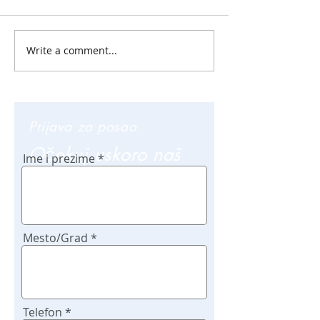
Write a comment...
Prijava za posao
Očekuj uskoro naš
Ime i prezime
poziv
Mesto/Grad
Telefon