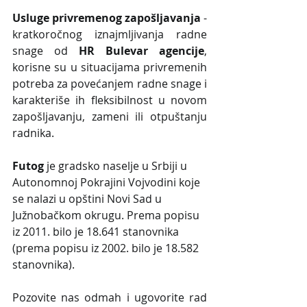
Usluge privremenog zapošljavanja
 - 
kratkoročnog iznajmljivanja radne 
snage od 
HR Bulevar agencije
, 
korisne su u situacijama privremenih 
potreba za povećanjem radne snage i 
karakteriše ih fleksibilnost u novom 
zapošljavanju, zameni ili otpuštanju 
radnika.
Futog
 je gradsko naselje u Srbiji u 
Autonomnoj Pokrajini Vojvodini koje 
se nalazi u opštini Novi Sad u 
Južnobačkom okrugu. Prema popisu 
iz 2011. bilo je 18.641 stanovnika 
(prema popisu iz 2002. bilo je 18.582 
stanovnika).
Pozovite nas odmah i ugovorite rad 