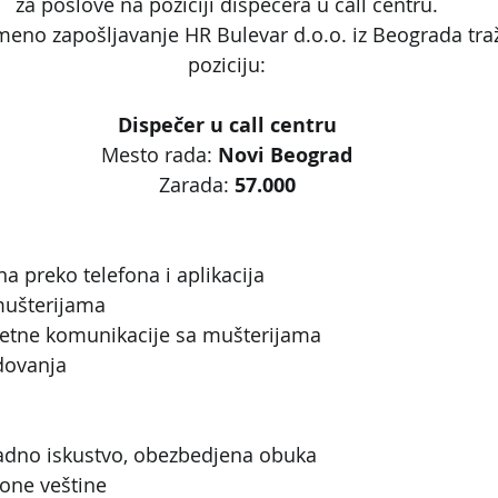
za poslove na poziciji dispečera u call centru.
meno zapošljavanje HR Bulevar d.o.o. iz Beograda traži
poziciju:
Dispečer u call centru
Mesto rada: 
Novi Beograd
Zarada: 
57.000
a preko telefona i aplikacija
mušterijama
litetne komunikacije sa mušterijama
dovanja
adno iskustvo, obezbedjena obuka
one veštine 