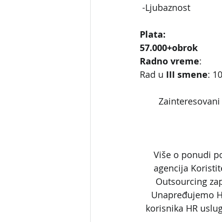
 -Ljubaznost
Plata: 
57.000+obrok
Radno vreme
: 
Rad u 
III smene
: 1
Zainteresovani 
Više o ponudi po
agencija Koristi
Outsourcing zap
Unapređujemo HR
korisnika HR uslu