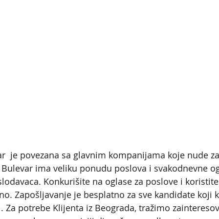
ar  je povezana sa glavnim kompanijama koje nude za
HR Bulevar ima veliku ponudu poslova i svakodnevne o
slodavaca. Konkurišite na oglase za poslove i koristit
o. Zapošljavanje je besplatno za sve kandidate koji k
. Za potrebe Klijenta iz Beograda, tražimo zaintereso