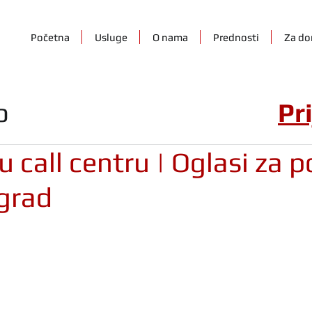
Početna
Usluge
O nama
Prednosti
Za do
o
Pr
u call centru | Oglasi za 
grad