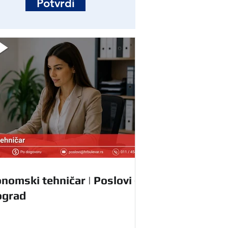
Potvrdi
nomski tehničar | Poslovi -
ograd