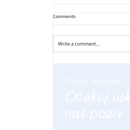
Comments
Write a comment...
Prijava za posao
Očekuj us
naš poziv