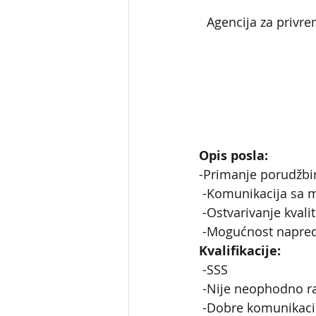
Agencija za privre
Opis posla:
-Primanje porudžbin
 -Komunikacija sa 
 -Ostvarivanje kva
 -Mogućnost napre
Kvalifikacije:
 -SSS
 -Nije neophodno r
 -Dobre komunikaci