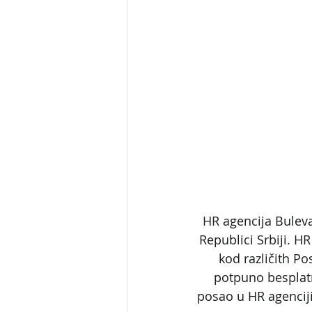
HR agencija Bulev
Republici Srbiji. 
kod različith Po
potpuno besplatn
posao u HR agenciji