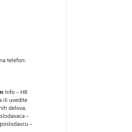
na telefon:
om
 Info – HR 
ili uvedite 
nih delova. 
slodavaca – 
 poslodavcu – 