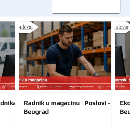
dnika |
Radnik u magacinu | Poslovi -
Eko
Beograd
Be