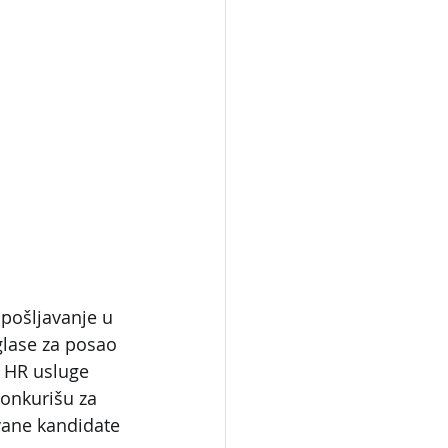
pošljavanje u 
glase za posao 
e HR usluge 
onkurišu za 
vane kandidate 