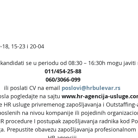
0-18, 15-23 i 20-04
kandidati se u periodu od 08:30 – 16:30h mogu javiti 
011/454-25-88
060/3066-099
ili poslati CV na email 
poslovi@hrbulevar.rs
sla pogledajte na sajtu 
www.hr-agencija-usluge.c
te HR usluge privremenog zapošljavanja i Outstaffing-a 
oslenih na nivou kompanije ili pojedinih organizacio
 procedure I postupak zapošljavanja radnika kod Po
ga. Prepustite obavezu zapošljavanja profesionalnom
HR agenciji.