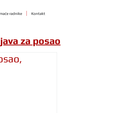
maće radnike
Kontakt
ijava za posao
posao,