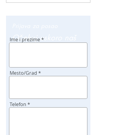
Prijava za posao
Očekuj uskoro naš
Ime i prezime
poziv
Mesto/Grad
Telefon