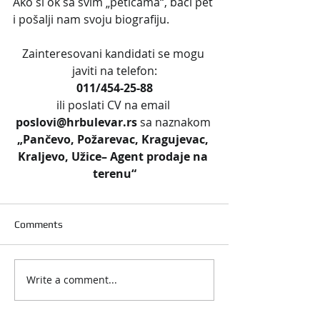
Ako si ok sa svim „peticama“, baci pet 
i pošalji nam svoju biografiju.
Zainteresovani kandidati se mogu 
javiti na telefon:
011/454-25-88
ili poslati CV na email 
poslovi@hrbulevar.rs 
sa naznakom 
„Pančevo, Požarevac, Kragujevac, 
Kraljevo, Užice– Agent prodaje na 
terenu“
Comments
Write a comment...