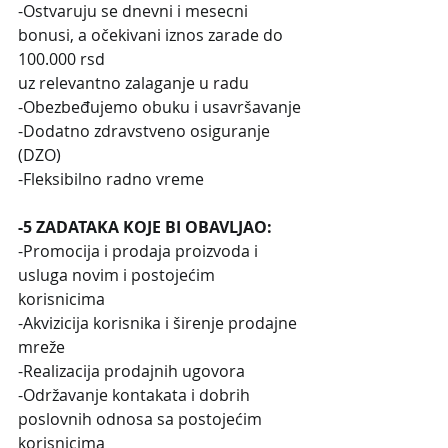
-Ostvaruju se dnevni i mesecni 
bonusi, a očekivani iznos zarade do 
100.000 rsd
uz relevantno zalaganje u radu
-Obezbeđujemo obuku i usavršavanje
-Dodatno zdravstveno osiguranje 
(DZO)
-Fleksibilno radno vreme
-5 ZADATAKA KOJE BI OBAVLJAO:
-Promocija i prodaja proizvoda i 
usluga novim i postojećim 
korisnicima
-Akvizicija korisnika i širenje prodajne 
mreže
-Realizacija prodajnih ugovora
-Održavanje kontakata i dobrih 
poslovnih odnosa sa postojećim 
korisnicima