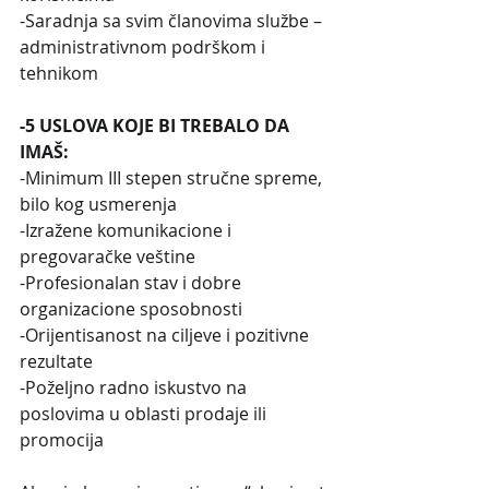
-Saradnja sa svim članovima službe – 
administrativnom podrškom i 
tehnikom
-5 USLOVA KOJE BI TREBALO DA 
IMAŠ:
-Minimum III stepen stručne spreme, 
bilo kog usmerenja
-Izražene komunikacione i 
pregovaračke veštine
-Profesionalan stav i dobre 
organizacione sposobnosti
-Orijentisanost na ciljeve i pozitivne 
rezultate
-Poželjno radno iskustvo na 
poslovima u oblasti prodaje ili 
promocija