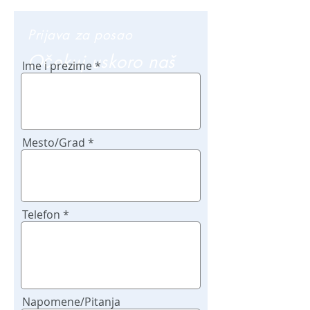
Prijava za posao
Očekuj uskoro naš
Ime i prezime
poziv
Mesto/Grad
Telefon
Napomene/Pitanja